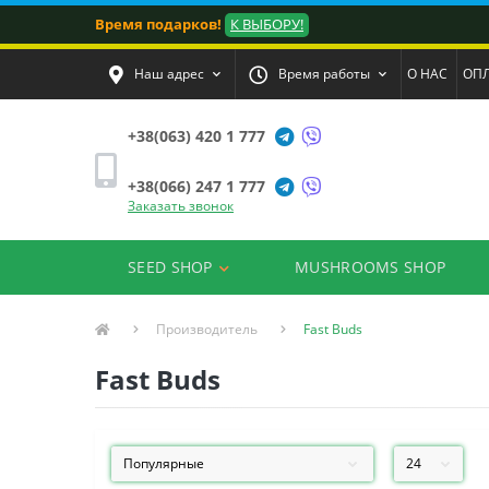
Время подарков!
К ВЫБОРУ!
Наш адрес
Время работы
О НАС
ОПЛ
+38(063) 420 1 777
+38(066) 247 1 777
Заказать звонок
SEED SHOP
MUSHROOMS SHOP
Производитель
Fast Buds
Fast Buds