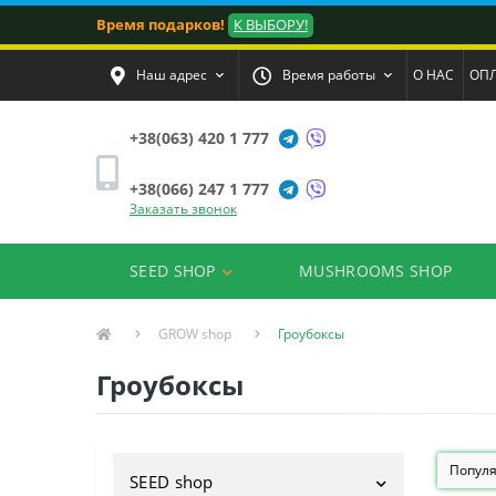
Время подарков!
К ВЫБОРУ!
Наш адрес
Время работы
О НАС
ОПЛ
+38(063) 420 1 777
+38(066) 247 1 777
Заказать звонок
SEED SHOP
MUSHROOMS SHOP
GROW shop
Гроубоксы
Гроубоксы
SEED shop