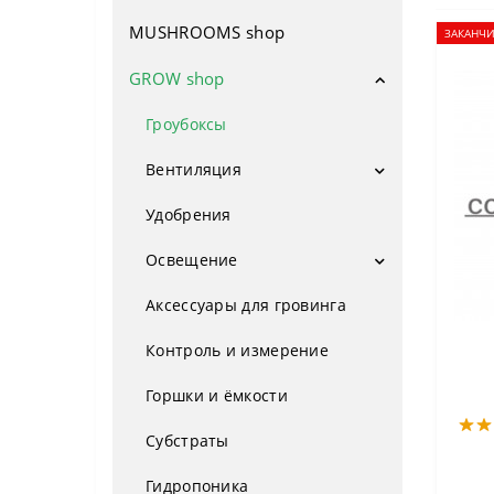
MUSHROOMS shop
Семена поштучно
ЗАКАНЧИ
Авто фем
GROW shop
Феминизированные
Гроубоксы
Сатива
Вентиляция
ОПТ
Вентиляторы
Удобрения
Фильтры
Индика
Освещение
Мощные сорта
LED Лампы
Аксессуары для гровинга
Натриевые лампы
Урожайные сорта
Контроль и измерение
Компоненты ДНаТ
Для новичков
Горшки и ёмкости
Отражатели
Низкорослые сорта
Субстраты
ЭПРА
Медицинские сорта
Гидропоника