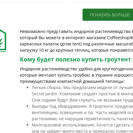
ПОКАЗАТЬ БОЛЬШЕ
Невозможно представить индорное растениеводство б
который Вы можете в интернет-магазине Coffeeshop
каркасных палаток (grow tent) под различные масшта
нагрузку 10 кг до крупных теплиц, которые понравят
Кому будет полезно купить гроутент
Индорное растениеводство удобно для круглогодичног
которые мечтают купить гроубокс в Украине хорошего
преимуществами компактной домашней теплицы:
Легкая сборка. Мы предлагаем модели от лучше
Secret Jardin. Компания создаёт простые в монт
Они годами будут Вам служить, не вызывая труд
Выходы под оборудование. В гроутенте предус
вентиляцию, освещение и пр. Часть моделей ос
растениями, не нарушая герметичность палатки
Многоразовое использование. Хочется сделать п
она не займет много места и прекрасно поместит