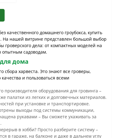
ез качественного домашнего гроубокса, купить
®. На нашей витрине представлен большой выбор
бы гроверского дела: от компактных моделей на
ся опытным садоводам.
 для дома
о сбора харвеста. Это знают все гроверы,
 качества и пользоваться всеми
го производителя оборудования для гровинга –
аже палатки из легких и долговечных материалов.
ностей при установке и транспортировке.
мотрены выходы под системы коммуникации,
нащена рукавами – Вы сможете ухаживать за
.
ерерыв в хобби? Просто разберите систему –
ся в гараже, на балконе и даже в дальнем углу