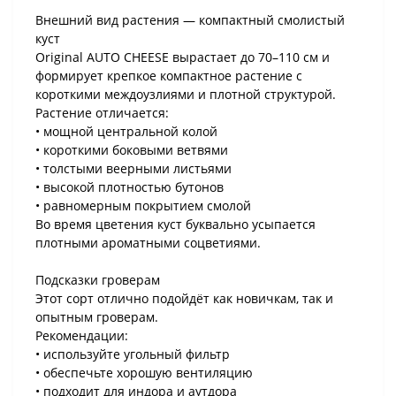
Внешний вид растения — компактный смолистый
куст
Original AUTO CHEESE вырастает до 70–110 см и
формирует крепкое компактное растение с
короткими междоузлиями и плотной структурой.
Растение отличается:
• мощной центральной колой
• короткими боковыми ветвями
• толстыми веерными листьями
• высокой плотностью бутонов
• равномерным покрытием смолой
Во время цветения куст буквально усыпается
плотными ароматными соцветиями.
Подсказки гроверам
Этот сорт отлично подойдёт как новичкам, так и
опытным гроверам.
Рекомендации:
• используйте угольный фильтр
• обеспечьте хорошую вентиляцию
• подходит для индора и аутдора