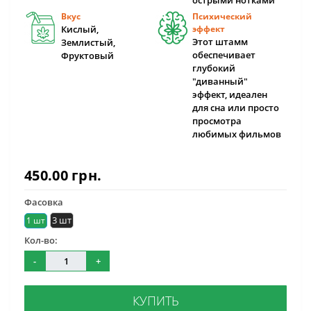
острыми нотками
Вкус
Психический
Кислый,
эффект
Этот штамм
Землистый,
обеспечивает
Фруктовый
глубокий
"диванный"
эффект, идеален
для сна или просто
просмотра
любимых фильмов
450.00 грн.
Фасовка
3 шт
1 шт
Кол-во:
-
+
КУПИТЬ