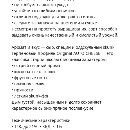
• не требует сложного ухода
• устойчив к ошибкам новичков
• отлично подходит для экстрактов и хэша
• следите за запахом на цветении и сушке
Несмотря на простоту выращивания, сорт способен
выдавать очень качественный и смолистый урожай.
Аромат и вкус — сыр, специи и олдскульный skunk
Терпеновый профиль Original AUTO CHEESE — это
классика старой школы с мощным характером:
• острый сырный аромат
• кисловатые оттенки
• фруктовые ноты
• влажная земля
• пряности
• лёгкий skunk-фон
Дым густой, насыщенный и долго сохраняет
характерное сырно-пряное послевкусие.
Технические характеристики
• ТГК: до 21% • КБД: < 1%