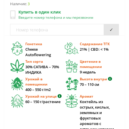
Наличие:
3
Купить в один клик
Введите номер телефона и мы перезвоним
✓
Генетика
Содержание ТГК
Cheese
21% | CBD: < 1%
Autoflowering
Тип сорта
Цветение в
30% САТИВА – 70%
помещении
9 недель
ИНДИКА
Урожай в
Высота внутри
помещении
70 – 110 cм
400 – 550 г/m2
Урожай на улице
Аромат
60 – 150 г/растение
Коктейль из
острых, кислых,
земляных и
фруктовых
ароматов с