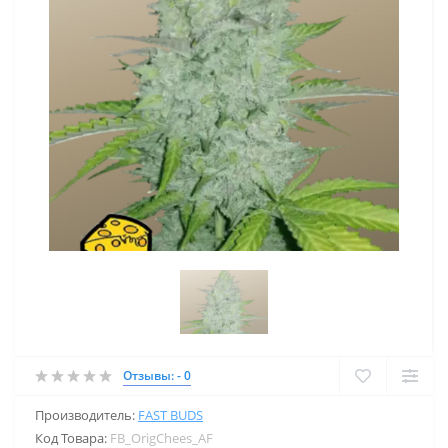
Отзывы: - 0
Производитель:
FAST BUDS
Код Товара:
FB_OrigChees_AF