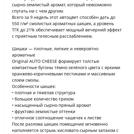
сырно-землистый аромат, который невозможно
спутать ни с чем другим.
Всего за 9 недель этот автоцвет способен дать до
550 г/м² смолистых ароматных шишек, а уровень
ТГК до 21% обеспечивает мощный вечерний эффект
с приятным телесным расслаблением.
Шишки — плотные, липкие и невероятно
ароматные
Original AUTO CHEESE формирует толстые
компактные бутоны тёмно-зелёного цвета с яркими
оранжево-коричневыми пестиками и массивным
слоем смолы.
Особенности шишек:
• плотная и тяжёлая структура
• большое количество трихом
• насыщенный сырно-пряный аромат
• фруктово-землистые оттенки
• отличное соотношение чашечек к листве
После разлома шишек помещение мгновенно
наполняется острым, кисловато-сырным запахом с