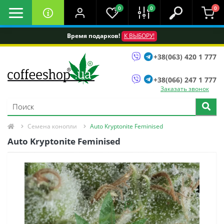
0
0
0
Время подарков!
К ВЫБОРУ!
+38(063) 420 1 777
+38(066) 247 1 777
Заказать звонок
Семена конопли
Auto Kryptonite Feminised
Auto Kryptonite Feminised