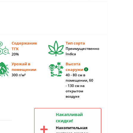
Содержание
Тип сорта
ТГК
Преимущественно
Indica
20%
Урожай в
Высота
помещении
снаружи
300 г/м²
40 - 80 см в
помещении, 60
- 130 см на
открытом
воздухе
Накапливай
скидки!
Накопительная