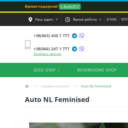
Время подарков!
К ВЫБОРУ!
Наш адрес
Время работы
О НАС
ОПЛ
+38(063) 420 1 777
+38(066) 247 1 777
Заказать звонок
SEED SHOP
MUSHROOMS SHOP
Семена конопли
Auto NL Feminised
Auto NL Feminised