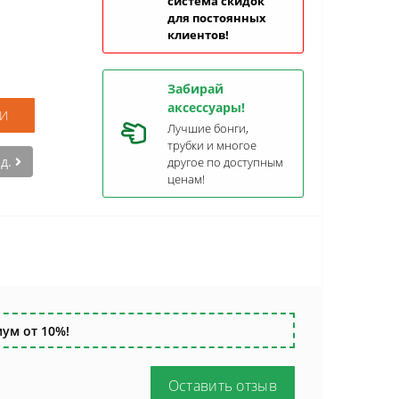
система скидок
для постоянных
клиентов!
Забирай
аксессуары!
И
Лучшие бонги,
трубки и многое
ед.
другое по доступным
ценам!
ум от 10%!
Оставить отзыв