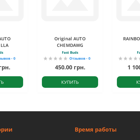
 AUTO
Original AUTO
RAINB
ELLA
CHEMDAWG
ds
Fast Buds
F
зывов - 0
Отзывов - 0
грн.
450.00 грн.
1 10
ТЬ
КУПИТЬ
К
ории
Время работы