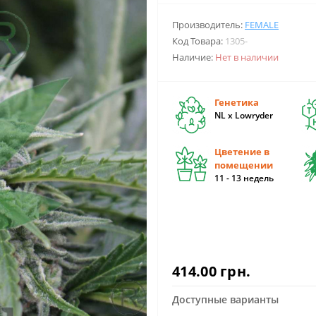
Производитель:
FEMALE
Код Товара:
1305-
Наличие:
Нет в наличии
Генетика
NL x Lowryder
Цветение в
помещении
11 - 13 недель
414.00 грн.
Доступные варианты