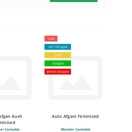
-23%
ХИТ ПРОДАЖ
ТОП
СКИДКА
ВАГОН СКИДОК
Afgan Kush
Auto Afgani Feminised
minised
er Cannabis
Monster Cannabis