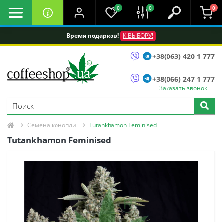
0
0
0
Время подарков!
К ВЫБОРУ!
+38(063) 420 1 777
+38(066) 247 1 777
Заказать звонок
Семена конопли
Tutankhamon Feminised
Tutankhamon Feminised