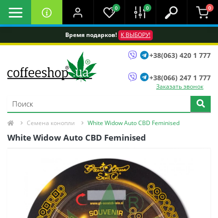
0
0
0
Время подарков!
К ВЫБОРУ!
+38(063) 420 1 777
+38(066) 247 1 777
Заказать звонок
Семена конопли
White Widow Auto CBD Feminised
White Widow Auto CBD Feminised