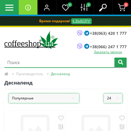
0
0
0
Время подарков!
К ВЫБОРУ!
+38(063) 420 1 777
+38(066) 247 1 777
Заказать звонок
Производитель
Десналенд
Десналенд