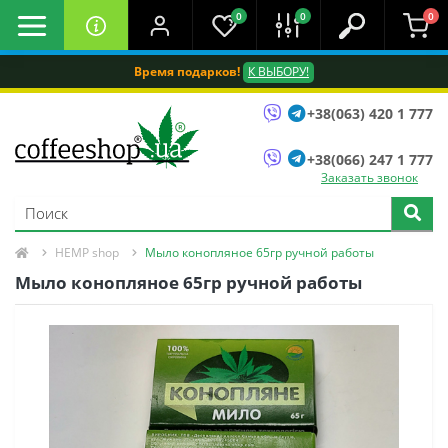
0
0
0
Время подарков!
К ВЫБОРУ!
+38(063) 420 1 777
+38(066) 247 1 777
Заказать звонок
HEMP shop
Мыло конопляное 65гр ручной работы
Мыло конопляное 65гр ручной работы