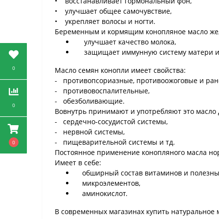
• восстанавливает гормональный фон,
• улучшает общее самочувствие,
• укрепляет волосы и ногти.
Беременным и кормящим конопляное масло жел
улучшает качество молока,
защищает иммунную систему матери и 
0
Масло семян конопли имеет свойства:
- противопсориазные, противоожоговые и ран
- противовоспалительные,
- обезболивающие.
0
Вовнутрь принимают и употребляют это масло 
- сердечно-сосудистой системы,
- нервной системы,
- пищеварительной системы и тд.
0
Постоянное применение конопляного масла нор
Имеет в себе:
обширный состав витаминов и полезных
микроэлементов,
аминокислот.
В современных магазинах купить натуральное 