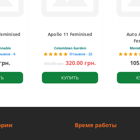
feminised
Apollo 11 Feminised
Auto 
Fe
nnabis
Columbian Garden
Monst
зывов - 6
Отзывов - 22
грн.
320.00 грн.
105
350.00 грн.
ТЬ
КУПИТЬ
К
ории
Время работы