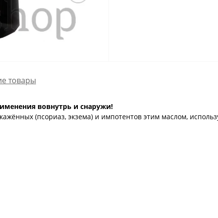
е товары
рименения вовнутрь и снаружи!
ажённых (псориаз, экзема) и импотентов этим маслом, использ