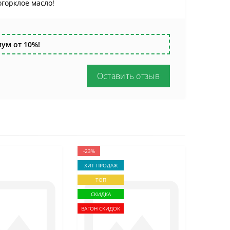
горклое масло!
ум от 10%!
Оставить отзыв
-23%
ХИТ ПРОДАЖ
ТОП
СКИДКА
ВАГОН СКИДОК