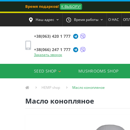
Время подарков!
К ВЫБОРУ!
Наш адрес
Время работы
О НАС
ОПЛ
+38(063) 420 1 777
+38(066) 247 1 777
Заказать звонок
SEED SHOP
MUSHROOMS SHOP
HEMP shop
Масло конопляное
Масло конопляное