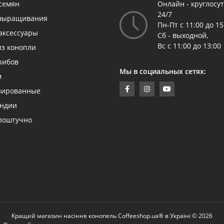
 семян
Онлайн - круглосу
24/7
 выращивания
Пн-Пт с 11:00 до 15
аксессуары
Сб - выходной,
Вс с 11:00 до 13:00
из конопли
рибов
Мы в социальных сетях:
м
зированные
андии
поштучно
Кращий магазин насіння конопель Coffeeshop.ua® в Україні © 2026