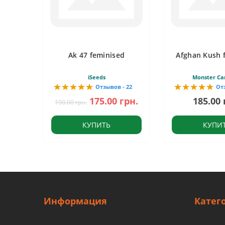
Ak 47 feminised
Afghan Kush 
iSeeds
Monster Ca
Отзывов - 22
От
175.00 грн.
185.00 
190.00 грн.
КУПИТЬ
КУПИ
Информация
Катег