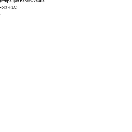
едотвращая пересыхание.
ости (EC).
.