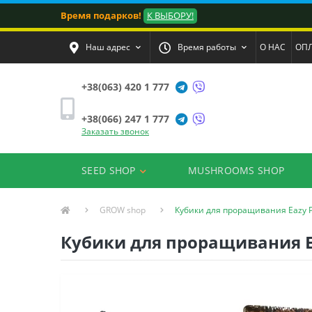
Время подарков!
К ВЫБОРУ!
Наш адрес
Время работы
О НАС
ОПЛ
+38(063) 420 1 777
+38(066) 247 1 777
Заказать звонок
SEED SHOP
MUSHROOMS SHOP
GROW shop
Кубики для проращивания Eazy P
Кубики для проращивания E