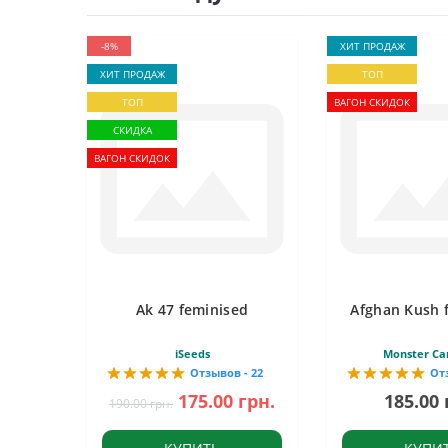
-8%
ХИТ ПРОДАЖ
ХИТ ПРОДАЖ
ТОП
ТОП
ВАГОН СКИДОК
СКИДКА
ВАГОН СКИДОК
Ak 47 feminised
Afghan Kush 
iSeeds
Monster Ca
Отзывов - 22
От
175.00 грн.
185.00 
190.00 грн.