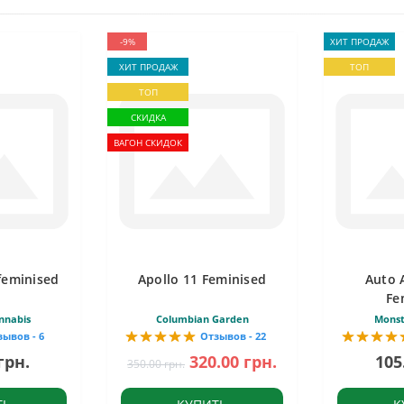
-9%
ХИТ ПРОДАЖ
ХИТ ПРОДАЖ
ТОП
ТОП
СКИДКА
ВАГОН СКИДОК
feminised
Apollo 11 Feminised
Auto 
Fe
nnabis
Columbian Garden
Monst
зывов - 6
Отзывов - 22
грн.
320.00 грн.
105
350.00 грн.