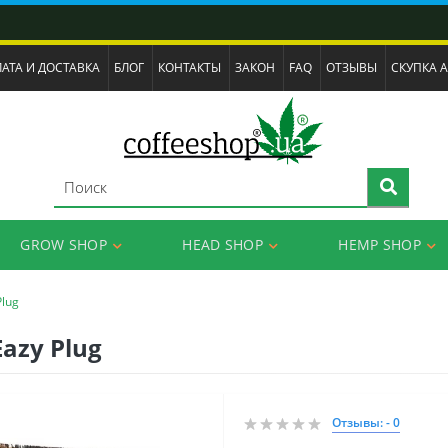
АТА И ДОСТАВКА
БЛОГ
КОНТАКТЫ
ЗАКОН
FAQ
ОТЗЫВЫ
СКУПКА 
GROW SHOP
HEAD SHOP
HEMP SHOP
lug
azy Plug
Отзывы: - 0