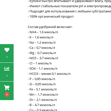
- Кубики быстро впитывают и удерживают влагу, пр
- Имеют стабильные показатели pH и электропроводн
- Подходят для использования с любыми субстратами
- 100% органический продукт.
Состав удобрений включает:
- NH4 – 1,6 ммоль/л
- K – 1,6 ммоль/л
- Na – 1,2 ммоль/л
- Ca – 0,7 ммоль/л
- Mg – 0,7 ммоль/л
0
- NO3 – 3,7 ммоль/л
- Cl – 1 ммоль/л
- SO4 – 1,1 ммоль/л
- HCO3 – менее 0,1 ммоль/л
0
- P – 0,85 ммоль/л
- Si – 0,05 ммоль/л
- Fe – 5,1 мкмоль/л
- Mn – 1,7 мкмоль/л
0
- Zn – 2,1 мкмоль/л
- B – 4,7 мкмоль/л
- Cu – 0,3 мкмоль/л