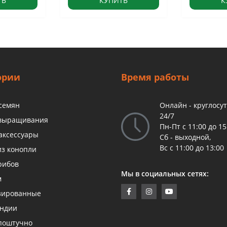
ТЬ
КУПИТЬ
К
ории
Время работы
 семян
Онлайн - круглосу
24/7
 выращивания
Пн-Пт с 11:00 до 15
аксессуары
Сб - выходной,
Вс с 11:00 до 13:00
из конопли
рибов
Мы в социальных сетях:
м
зированные
андии
поштучно