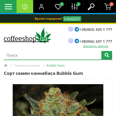
0
0
0
Время подарков!
К ВЫБОРУ!
+38(063) 420 1 777
+38(066) 247 1 777
Заказать звонок
Семена конопли
Bubble Gum
Сорт семян каннабиса Bubble Gum