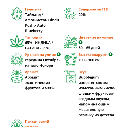
Генетика
Содержание ТГК
Тайланд /
20%
Афганистан Hindu
Kush x Auto
Blueberry
Тип сорта
Цветение на улице
65% - ИНДИКА /
50 – 65 дней
САТИВА - 35%
Урожай на улице
Высота снаружи
середина Октября -
100 – 160 cм
начало Ноября
Аромат
Вкус
Аромат
Bubblegum
экзотических
известен своим
фруктов и мяты
изысканным кисло-
сладким фруктово-
ягодным вкусом,
напоминающим
жевательную
резинку из детства
Психический
эффект