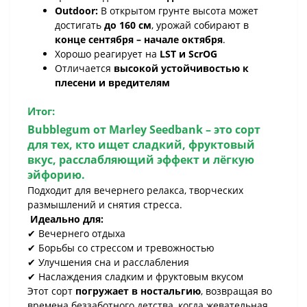
Outdoor:
В открытом грунте высота может
достигать
до 160 см
, урожай собирают в
конце сентября – начале октября
.
Хорошо реагирует на
LST и ScrOG
Отличается
высокой устойчивостью к
плесени и вредителям
Итог:
Bubblegum
от Marley Seedbank – это сорт
для тех, кто ищет сладкий, фруктовый
вкус, расслабляющий эффект и лёгкую
эйфорию.
Подходит для вечернего релакса, творческих
размышлений и снятия стресса.
Идеально для:
✔ Вечернего отдыха
✔ Борьбы со стрессом и тревожностью
✔ Улучшения сна и расслабления
✔ Наслаждения сладким и фруктовым вкусом
Этот сорт
погружает в ностальгию
, возвращая во
времена беззаботного детства, когда жевательная