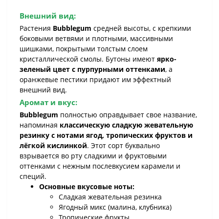
Внешний вид:
Растения
Bubblegum
средней высоты, с крепкими
боковыми ветвями и плотными, массивными
шишками, покрытыми толстым слоем
кристаллической смолы. Бутоны имеют
ярко-
зеленый цвет с пурпурными оттенками
, а
оранжевые пестики придают им эффектный
внешний вид.
Аромат и вкус:
Bubblegum
полностью оправдывает свое название,
напоминая
классическую сладкую жевательную
резинку с нотами ягод, тропических фруктов и
лёгкой кислинкой
. Этот сорт буквально
взрывается во рту сладкими и фруктовыми
оттенками с нежным послевкусием карамели и
специй.
Основные вкусовые ноты:
Сладкая жевательная резинка
Ягодный микс (малина, клубника)
Тропические фрукты