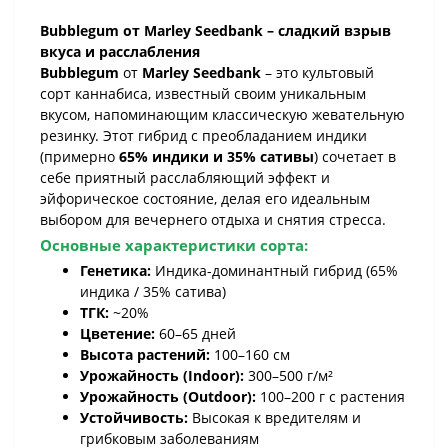
Bubblegum от Marley Seedbank – сладкий взрыв
вкуса и расслабления
Bubblegum
от
Marley Seedbank
– это культовый
сорт каннабиса, известный своим уникальным
вкусом, напоминающим классическую жевательную
резинку. Этот гибрид с преобладанием индики
(примерно
65% индики и 35% сативы
) сочетает в
себе приятный расслабляющий эффект и
эйфорическое состояние, делая его идеальным
выбором для вечернего отдыха и снятия стресса.
Основные характеристики сорта:
Генетика:
Индика-доминантный гибрид (65%
индика / 35% сатива)
ТГК:
~20%
Цветение:
60–65 дней
Высота растений:
100–160 см
Урожайность (Indoor):
300–500 г/м²
Урожайность (Outdoor):
100–200 г с растения
Устойчивость:
Высокая к вредителям и
грибковым заболеваниям