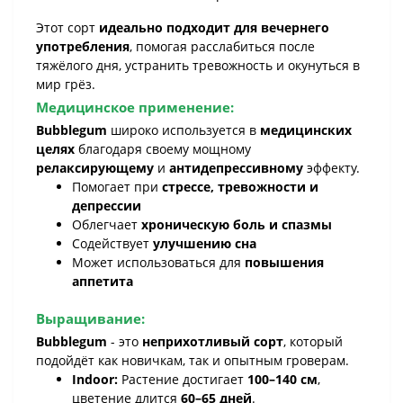
Этот сорт
идеально подходит для вечернего
употребления
, помогая расслабиться после
тяжёлого дня, устранить тревожность и окунуться в
мир грёз.
Медицинское применение:
Bubblegum
широко используется в
медицинских
целях
благодаря своему мощному
релаксирующему
и
антидепрессивному
эффекту.
Помогает при
стрессе, тревожности и
депрессии
Облегчает
хроническую боль и спазмы
Содействует
улучшению сна
Может использоваться для
повышения
аппетита
Выращивание:
Bubblegum
- это
неприхотливый сорт
, который
подойдёт как новичкам, так и опытным гроверам.
Indoor:
Растение достигает
100–140 см
,
цветение длится
60–65 дней
.