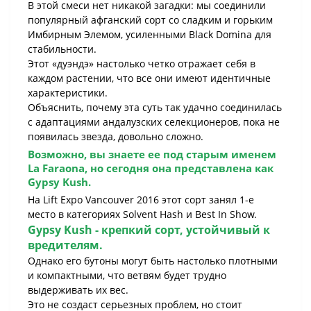
В этой смеси нет никакой загадки: мы соединили
популярный афганский сорт со сладким и горьким
Имбирным Элемом, усиленными Black Domina для
стабильности.
Этот «дуэндэ» настолько четко отражает себя в
каждом растении, что все они имеют идентичные
характеристики.
Объяснить, почему эта суть так удачно соединилась
с адаптациями андалузских селекционеров, пока не
появилась звезда, довольно сложно.
Возможно, вы знаете ее под старым именем
La Faraona, но сегодня она представлена как
Gypsy Kush
.
На Lift Expo Vancouver 2016 этот сорт занял 1-е
место в категориях Solvent Hash и Best In Show.
Gypsy Kush
- крепкий сорт, устойчивый к
вредителям.
Однако его бутоны могут быть настолько плотными
и компактными, что ветвям будет трудно
выдерживать их вес.
Это не создаст серьезных проблем, но стоит