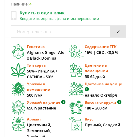
Наличие:
4
Купить в один клик
Введите номер телефона и мы перезвоним
✓
Генетика
Содержание ТГК
Afghan x Ginger Ale
16% | CBD: <0,5 %
x Black Domina
Тип сорта
Цветение в
50% - ИНДИКА /
помещении
58-62 дней
САТИВА - 50%
Урожай в
Цветение на улице
помещении
500 г/м²
начало Октября
Урожай на улице
Высота снаружи
650 г/растение
180 – 200 cм
Аромат
Вкус
Цветочный,
Пряный, Сладкий
Землистый,
Хвойный