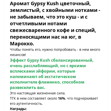
Аромат
Gypsy Kush
цветочный,
землистый, с хвойными нотками -
не забываем, что это куш - и с
отчетливыми нотами
свежесваренного кофе и специй,
переносящими нас на юг, в
Марокко.
Чтобы понять его, нужно попробовать - в нем много
нюансов!
Эффект
Gypsy Kush
сбалансированный,
очень расслабляющий, но с яркими
всплесками эйфории, которые
напоминают об экстатическом
исполнителе фламенко, способном
развеселить вас.
Это настоящая жизненная сила.
ТГК в нем составляет около
16%
, что подчеркивает
его аутентичность.
Награды: