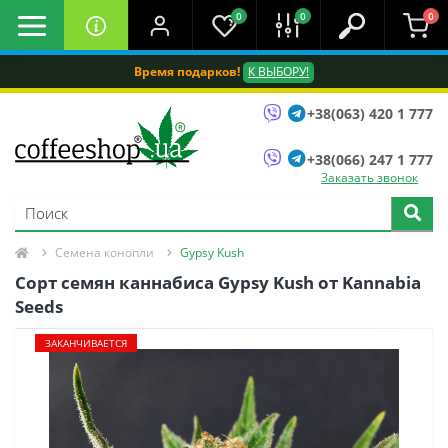
0
0
0
Время подарков!
К ВЫБОРУ!
+38(063) 420 1 777
+38(066) 247 1 777
Заказать звонок
Семена конопли
Gypsy Kush
Сорт семян каннабиса Gypsy Kush от Kannabia
Seeds
ЗАКАНЧИВАЕТСЯ