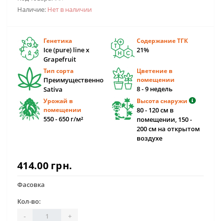
Наличие:
Нет в наличии
Генетика
Содержание ТГК
Ice (pure) line x
21%
Grapefruit
Тип сорта
Цветение в
Преимущественно
помещении
8 - 9 недель
Sativa
Урожай в
Высота снаружи
помещении
80 - 120 см в
550 - 650 г/м²
помещении, 150 -
200 см на открытом
воздухе
414.00 грн.
Фасовка
Кол-во:
-
+