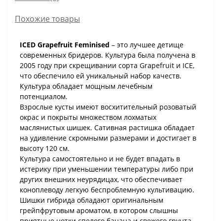
Похожие товары
ICED Grapefruit Feminised
– это лучшее детище
современных бридеров. Культура была получена в
2005 году при скрещивании сорта Grapefruit и ICE,
что обеспечило ей уникальный набор качеств.
Культура обладает мощным лечебным
потенциалом.
Взрослые кусты имеют восхитительный розоватый
окрас и покрыты множеством лохматых
маслянистых шишек. Сативная растишка обладает
на удивление скромными размерами и достигает в
высоту 120 см.
Культура самостоятельно и не будет впадать в
истерику при уменьшении температуры либо при
других внешних неурядицах, что обеспечивает
коноплеводу легкую беспроблемную культивацию.
Шишки гибрида обладают оригинальным
грейпфрутовым ароматом, в котором слышны
приятные нотки спелого банана и свежего грунта.