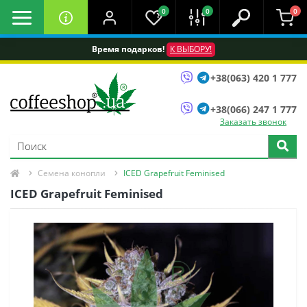
0
0
0
Время подарков!
К ВЫБОРУ!
+38(063) 420 1 777
+38(066) 247 1 777
Заказать звонок
Семена конопли
ICED Grapefruit Feminised
ICED Grapefruit Feminised