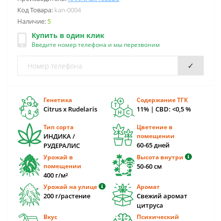
Код Товара:
kan-0004
Наличие:
5
Купить в один клик
Введите номер телефона и мы перезвоним
✓
Генетика
Содержание ТГК
Citrus x Rudelaris
11% | CBD: <0,5 %
Тип сорта
Цветение в
ИНДИКА /
помещении
60-65 дней
РУДЕРАЛИС
Урожай в
Высота внутри
помещении
50-60 cм
400 г/м²
Урожай на улице
Аромат
200 г/растение
Свежий аромат
цитруса
Вкус
Психический