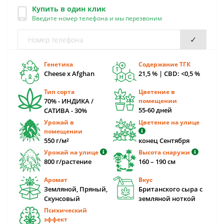
Купить в один клик
Введите номер телефона и мы перезвоним
✓
Генетика
Содержание ТГК
Cheese x Afghan
21,5 % | CBD: <0,5 %
Тип сорта
Цветение в
70% - ИНДИКА /
помещении
55-60 дней
САТИВА - 30%
Урожай в
Цветение на улице
помещении
550 г/м²
конец Сентября
Урожай на улице
Высота снаружи
800 г/растение
160 – 190 cм
Аромат
Вкус
Земляной, Пряный,
Британского сыра с
Скунсовый
земляной ноткой
Психический
эффект