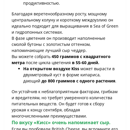
продуктивностью.
Благодаря веретенообразному росту, мощному
центральному колуну и короткому междоузлию он
идеально подходит для выращивания в Sea of Green
и гидропонных системах.
В фазе цветения он производит наполненные
смолой бутоны с золотистым оттенком,
напоминающие лучший сыр чеддер.
Вы можете собрать
450 граммов с квадратного
метра
после цикла цветения
в 55-60 дней.
На открытом воздухе
Kiss
может вырасти в
двухметровый куст в форме кипариса,
дающий
до 800 граммов с одного растения
.
Он устойчив к неблагоприятным факторам, грибкам
и вредителям, но требует умеренного количества
питательных веществ. Он будет готов к сбору
урожая к концу сентября, обладая
многочисленными преимуществами.
По вкусу
«Кисс»
очень напоминает сыр.
Если вы пробовали British Cheese, вы вспомните его