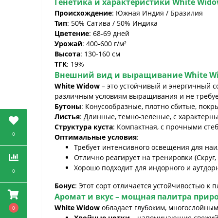
Генетика и характеристики
White Wid
Происхождение
: Южная Индия / Бразилия
Тип
: 50% Сатива / 50% Индика
Цветение
: 68-69 дней
Урожай
: 400-600 г/м²
Высота
: 130-160 см
ТГК
: 19%
Внешний вид и выращивание
White W
White Widow
– это устойчивый и энергичный со
различным условиям выращивания и не требуе
Бутоны
: Конусообразные, плотно сбитые, по
Листья
: Длинные, темно-зеленые, с характер
Структура куста
: Компактная, с прочными сте
0
Оптимальные условия
:
Требует интенсивного освещения для на
Отлично реагирует на тренировки (Скруг,
Хорошо подходит для индорного и аутдо
0
Бонус
: Этот сорт отличается устойчивостью к 
Аромат и вкус – мощная палитра при
White Widow
обладает глубоким, многослойным
0
Хвойные нотки
– напоминающие свежий 