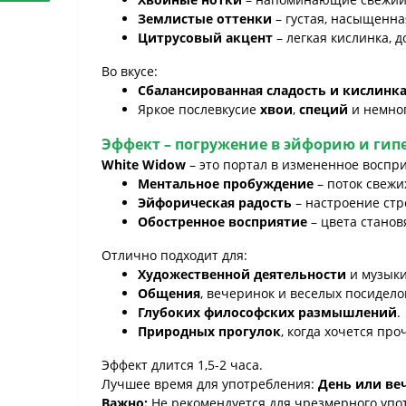
Землистые оттенки
– густая, насыщенна
Цитрусовый акцент
– легкая кислинка, 
Во вкусе:
Сбалансированная сладость и кислинк
Яркое послевкусие
хвои
,
специй
и немног
Эффект – погружение в эйфорию и гип
White Widow
– это портал в измененное воспри
Ментальное пробуждение
– поток свежи
Эйфорическая радость
– настроение стр
Обостренное восприятие
– цвета станов
Отлично подходит для:
Художественной деятельности
и музыки
Общения
, вечеринок и веселых посидело
Глубоких философских размышлений
.
Природных прогулок
, когда хочется пр
Эффект длится 1,5-2 часа.
Лучшее время для употребления:
День или ве
Важно:
Не рекомендуется для чрезмерного упо