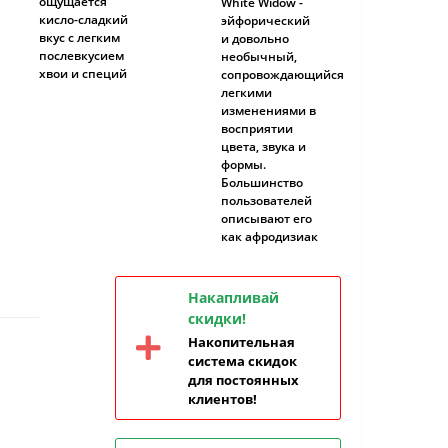
ощущается
White Widow -
кисло-сладкий
эйфорический
вкус с легким
и довольно
послевкусием
необычный,
хвои и специй
сопровождающийся
легкими
изменениями в
восприятии
цвета, звука и
формы.
Большинство
пользователей
описывают его
как афродизиак
Накапливай
скидки!
Накопительная
система скидок
для постоянных
клиентов!