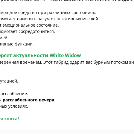
w
и мощное средство при различных состояниях:
омогает очистить разум от негативных мыслей.
 эмоциональное состояние.
помогает сосредоточиться.
ией.
тивные функции.
еряет актуальности
White Widow
оверенная временем. Этот гибрид одарит вас бурным потоком э
утацией.
расслабление.
ля
расслабленного вечера
.
ых условиях.
ая эпоха!