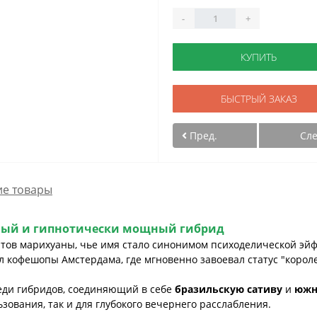
-
+
КУПИТЬ
БЫСТРЫЙ ЗАКАЗ
Пред.
Сл
е товары
ный и гипнотически мощный гибрид
ортов марихуаны, чье имя стало синонимом психоделической эй
ил кофешопы Амстердама, где мгновенно завоевал статус "корол
еди гибридов, соединяющий в себе
бразильскую сативу
и
южн
ования, так и для глубокого вечернего расслабления.