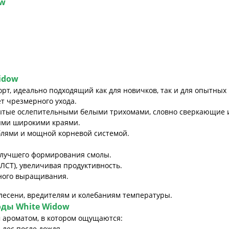
ow
idow
рт, идеально подходящий как для новичков, так и для опытных 
т чрезмерного ухода.
крытые ослепительными белыми трихомами, словно сверкающие 
ными широкими краями.
блями и мощной корневой системой.
илучшего формирования смолы.
 ЛСТ), увеличивая продуктивность.
рного выращивания.
плесени, вредителям и колебаниям температуры.
роды
White Widow
 ароматом, в котором ощущаются:
лес после дождя.