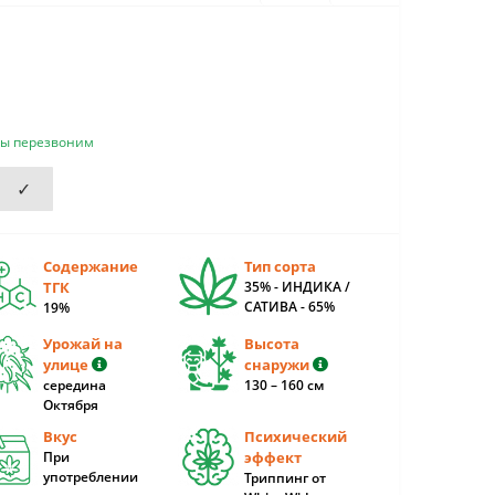
мы перезвоним
✓
Содержание
Тип сорта
ТГК
35% - ИНДИКА /
САТИВА - 65%
19%
Урожай на
Высота
улице
снаружи
середина
130 – 160 cм
Октября
Вкус
Психический
При
эффект
употреблении
Триппинг от