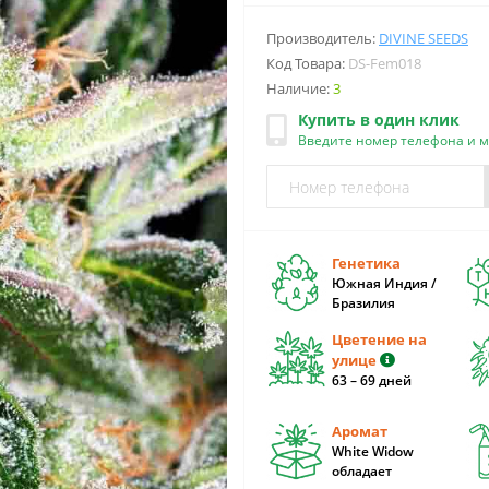
Производитель:
DIVINE SEEDS
Код Товара:
DS-Fem018
Наличие:
3
Купить в один клик
Введите номер телефона и 
Генетика
Южная Индия /
Бразилия
Цветение на
улице
63 – 69 дней
Аромат
White Widow
обладает