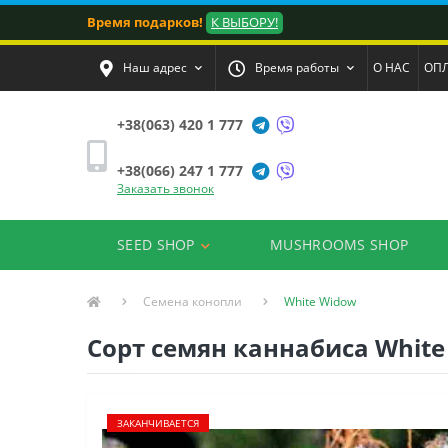
Время подарков!
К ВЫБОРУ!
Наш адрес
Время работы
О НАС
ОПЛ
+38(063) 420 1 777
+38(066) 247 1 777
Заказать звонок
SEED SHOP
MUSHROOMS SHOP
Семена конопли
White Widow
Сорт семян каннабиса Whit
ЗАКАНЧИВАЕТСЯ