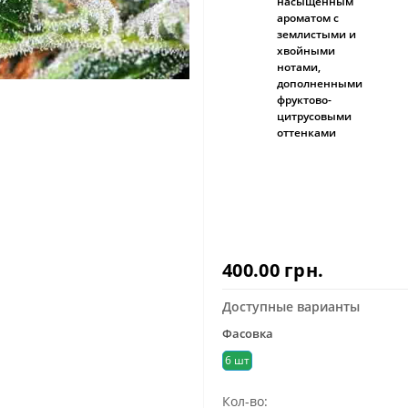
насыщенным
ароматом с
землистыми и
хвойными
нотами,
дополненными
фруктово-
цитрусовыми
оттенками
400.00 грн.
Доступные варианты
Фасовка
6 шт
Кол-во: