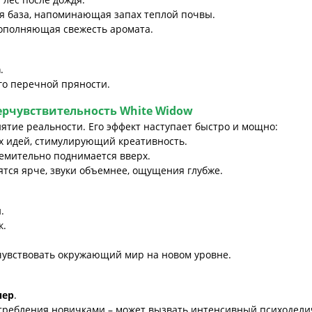
я база, напоминающая запах теплой почвы.
дополняющая свежесть аромата.
а
.
о перечной пряности.
ерчувствительность
White Widow
ятие реальности. Его эффект наступает быстро и мощно:
х идей, стимулирующий креативность.
емительно поднимается вверх.
ятся ярче, звуки объемнее, ощущения глубже.
.
к.
очувствовать окружающий мир на новом уровне.
чер
.
требления новичками – может вызвать интенсивный психодели