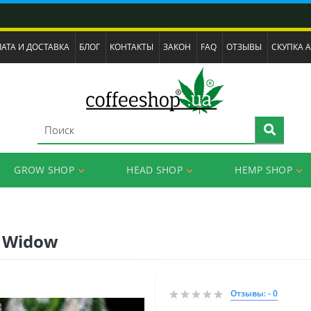
АТА И ДОСТАВКА
БЛОГ
КОНТАКТЫ
ЗАКОН
FAQ
ОТЗЫВЫ
СКУПКА 
GROW SHOP
HEAD SHOP
HEMP SHOP
e Widow
Отзывы: - 0