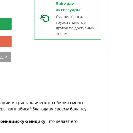
Забирай
аксессуары!
Лучшие бонги,
трубки и многое
другое по доступным
ценам!
ед.
фории и кристаллического обилия смолы.
евы каннабиса" благодаря своему балансу
оиндийскую индику
, что делает его