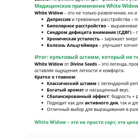
Медицинское применение
White Wido
White Widow
– это не только развлечение, но 
Депрессия
и тревожные расстройства – п
Биполярное расстройство
– выравнивает
Синдром дефицита внимания (СДВГ)
– 
Хроническая усталость
– заряжает энерг
Болезнь Альцгеймера
– улучшает когни
Итог: культовый штамм, который не т
White Widow
от
Divine Seeds
– это легенда, пр
оставляя ощущение легкости и комфорта.
Кратко о главном
:
Классический штамм
с легендарной реп
Богатый аромат
и насыщенный вкус.
Сбалансированный эффект
: бодрость + 
Подходит как для
активного дня
, так и д
Отличный выбор для выращивания в разн
White Widow
– это не просто сорт, это цел