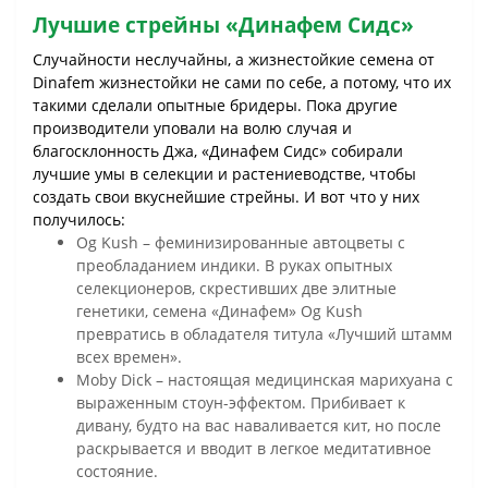
Лучшие стрейны «Динафем Сидс»
Случайности неслучайны, а жизнестойкие семена от
Dinafem жизнестойки не сами по себе, а потому, что их
такими сделали опытные бридеры. Пока другие
производители уповали на волю случая и
благосклонность Джа, «Динафем Сидс» собирали
лучшие умы в селекции и растениеводстве, чтобы
создать свои вкуснейшие стрейны. И вот что у них
получилось:
Og Kush – феминизированные автоцветы с
преобладанием индики. В руках опытных
селекционеров, скрестивших две элитные
генетики, семена «Динафем» Og Kush
превратись в обладателя титула «Лучший штамм
всех времен».
Moby Dick – настоящая медицинская марихуана с
выраженным стоун-эффектом. Прибивает к
дивану, будто на вас наваливается кит, но после
раскрывается и вводит в легкое медитативное
состояние.