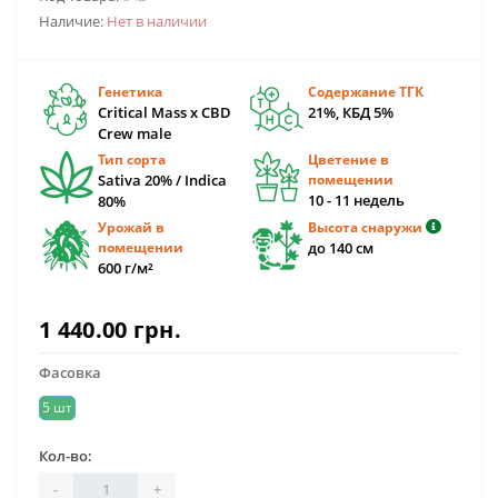
Наличие:
Нет в наличии
Генетика
Содержание ТГК
Critical Mass x CBD
21%, КБД 5%
Crew male
Тип сорта
Цветение в
Sativa 20% / Indica
помещении
10 - 11 недель
80%
Урожай в
Высота снаружи
помещении
до 140 см
600 г/м²
1 440.00 грн.
Фасовка
5 шт
Кол-во:
-
+