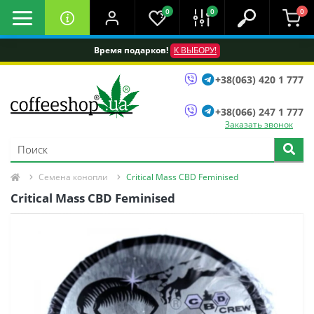
0
0
0
Время подарков!
К ВЫБОРУ!
+38(063) 420 1 777
+38(066) 247 1 777
Заказать звонок
Семена конопли
Critical Mass CBD Feminised
Critical Mass CBD Feminised