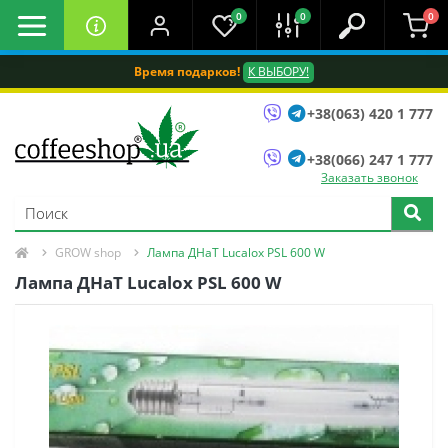
0
0
0
Время подарков!
К ВЫБОРУ!
+38(063) 420 1 777
+38(066) 247 1 777
Заказать звонок
GROW shop
Лампа ДНаТ Lucalox PSL 600 W
Лампа ДНаТ Lucalox PSL 600 W