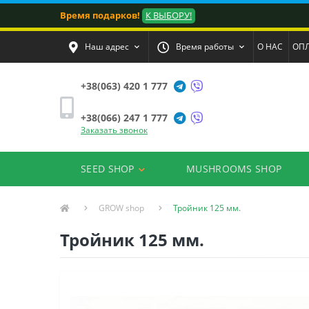
Время подарков!
К ВЫБОРУ!
Наш адрес
Время работы
О НАС
ОПЛ
+38(063) 420 1 777
+38(066) 247 1 777
Заказать звонок
SEED SHOP
MUSHROOMS SHOP
GROW shop
Тройник 125 мм.
Тройник 125 мм.