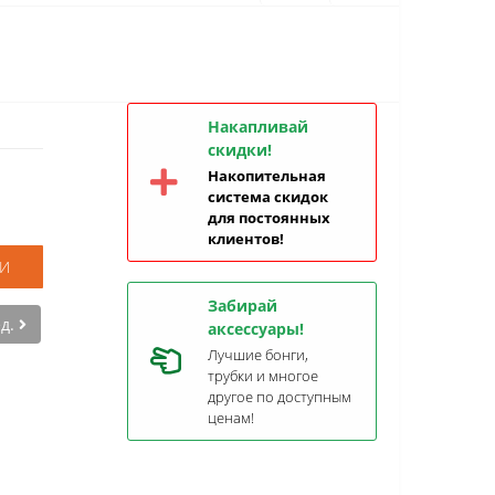
Накапливай
скидки!
Накопительная
система скидок
для постоянных
клиентов!
И
Забирай
ед.
аксессуары!
Лучшие бонги,
трубки и многое
другое по доступным
ценам!