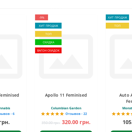
-9%
ХИТ ПРОДАЖ
ХИТ ПРОДАЖ
ТОП
ТОП
СКИДКА
ВАГОН СКИДОК
feminised
Apollo 11 Feminised
Auto 
Fe
nnabis
Columbian Garden
Monst
зывов - 6
Отзывов - 22
грн.
320.00 грн.
105
350.00 грн.