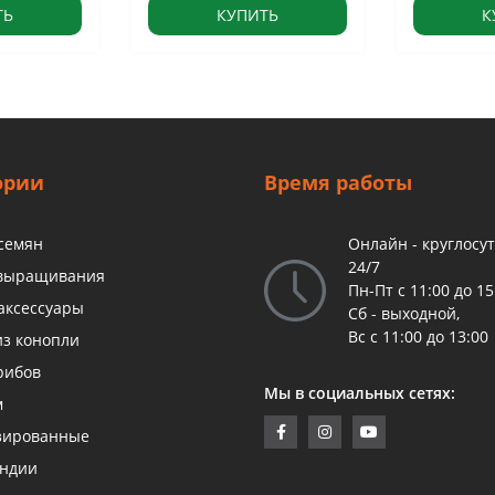
ТЬ
КУПИТЬ
К
ории
Время работы
 семян
Онлайн - круглосу
24/7
 выращивания
Пн-Пт с 11:00 до 15
аксессуары
Сб - выходной,
Вс с 11:00 до 13:00
из конопли
рибов
Мы в социальных сетях:
м
зированные
андии