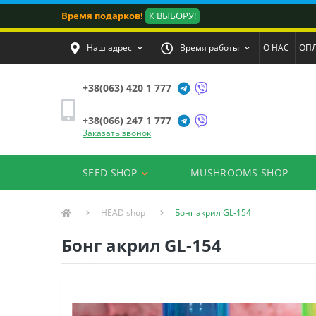
Время подарков!
К ВЫБОРУ!
Наш адрес
Время работы
О НАС
ОПЛ
+38(063) 420 1 777
+38(066) 247 1 777
Заказать звонок
SEED SHOP
MUSHROOMS SHOP
HEAD shop
Бонг акрил GL-154
Бонг акрил GL-154