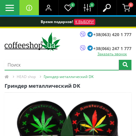
0
0
0
Время подарков!
К ВЫБОРУ!
+38(063) 420 1 777
+38(066) 247 1 777
Заказать звонок
HEAD shop
Гриндер металлический DK
Гриндер металлический DK