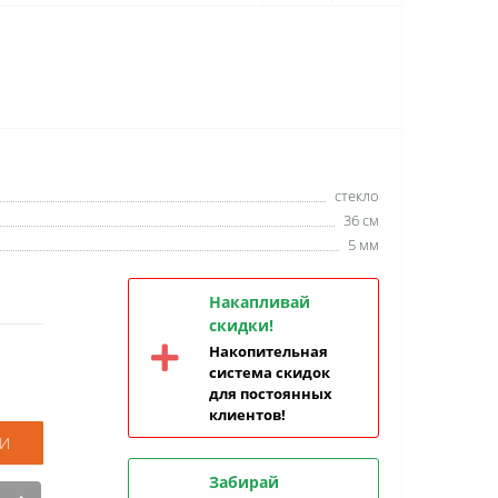
стекло
36 см
5 мм
Накапливай
скидки!
Накопительная
система скидок
для постоянных
клиентов!
И
Забирай