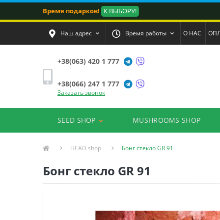
Время подарков!
К ВЫБОРУ!
Наш адрес
Время работы
О НАС
ОПЛ
+38(063) 420 1 777
+38(066) 247 1 777
Заказать звонок
SEED SHOP
MUSHROOMS SHOP
HEAD shop
Бонг стекло GR 91
Бонг стекло GR 91