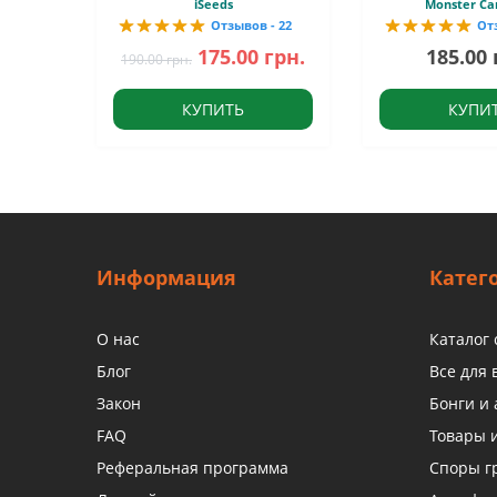
iSeeds
Monster Ca
Отзывов - 22
От
175.00 грн.
185.00 
190.00 грн.
КУПИТЬ
КУПИ
Информация
Катег
О нас
Каталог
Блог
Все для
Закон
Бонги и 
FAQ
Товары 
Реферальная программа
Споры г