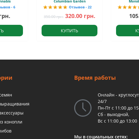
nnabis
Columbian Garden
Monst
зывов - 6
Отзывов - 22
грн.
320.00 грн.
105
350.00 грн.
ТЬ
КУПИТЬ
К
ории
Время работы
 семян
Онлайн - круглосу
24/7
 выращивания
Пн-Пт с 11:00 до 15
аксессуары
Сб - выходной,
Вс с 11:00 до 13:00
из конопли
рибов
Мы в социальных сетях: