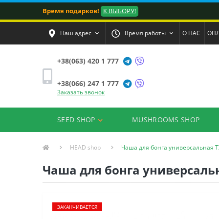
Время подарков!
К ВЫБОРУ!
Наш адрес
Время работы
О НАС
ОПЛ
+38(063) 420 1 777
+38(066) 247 1 777
Заказать звонок
SEED SHOP
MUSHROOMS SHOP
HEAD shop
Чаша для бонга универсальная T
Чаша для бонга универсальн
ЗАКАНЧИВАЕТСЯ