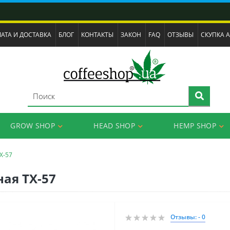
АТА И ДОСТАВКА
БЛОГ
КОНТАКТЫ
ЗАКОН
FAQ
ОТЗЫВЫ
СКУПКА 
GROW SHOP
HEAD SHOP
HEMP SHOP
X-57
ая TX-57
Отзывы: - 0