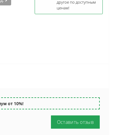
ед.
другое по доступным
ценам!
ум от 10%!
Оставить отзыв