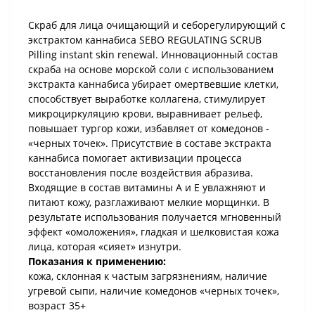
Скраб для лица очищающий и себорегулирующий с
экстрактом каннабиса SEBO REGULATING SCRUB
Pilling instant skin renewal. Инновационный состав
скраба на основе морской соли с использованием
экстракта каннабиса убирает омертвевшие клетки,
способствует выработке коллагена, стимулирует
микроциркуляцию крови, выравнивает рельеф,
повышает тургор кожи, избавляет от комедонов -
«черных точек». Присутствие в составе экстракта
каннабиса помогает активизации процесса
восстановления после воздействия абразива.
Входящие в состав витамины А и Е увлажняют и
питают кожу, разглаживают мелкие морщинки. В
результате использования получается мгновенный
эффект «омоложения», гладкая и шелковистая кожа
лица, которая «сияет» изнутри.
Показания к применению:
кожа, склонная к частым загрязнениям, наличие
угревой сыпи, наличие комедонов «черных точек»,
возраст 35+