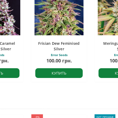
 Caramel
Frisian Dew Feminised
Mering
Silver
Silver
eds
Error Seeds
Er
грн.
100.00 грн.
100
ТЬ
КУПИТЬ
К
-9%
ХИТ ПРОДАЖ