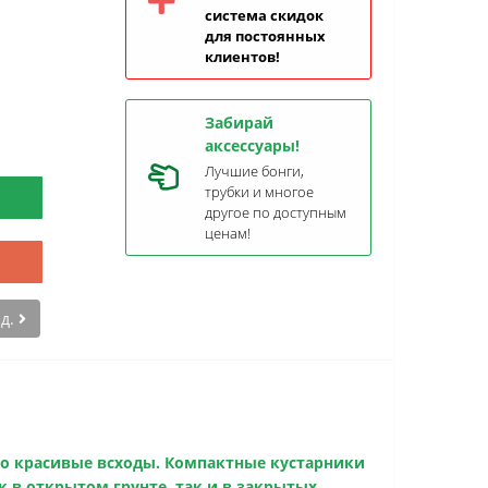
система скидок
для постоянных
клиентов!
Забирай
аксессуары!
Лучшие бонги,
трубки и многое
другое по доступным
ценам!
ед.
но красивые всходы. Компактные кустарники
 в открытом грунте, так и в закрытых