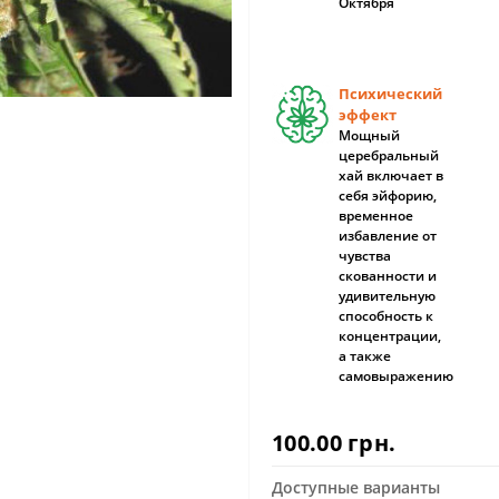
Октября
Психический
эффект
Мощный
церебральный
хай включает в
себя эйфорию,
временное
избавление от
чувства
скованности и
удивительную
способность к
концентрации,
а также
самовыражению
100.00 грн.
Доступные варианты