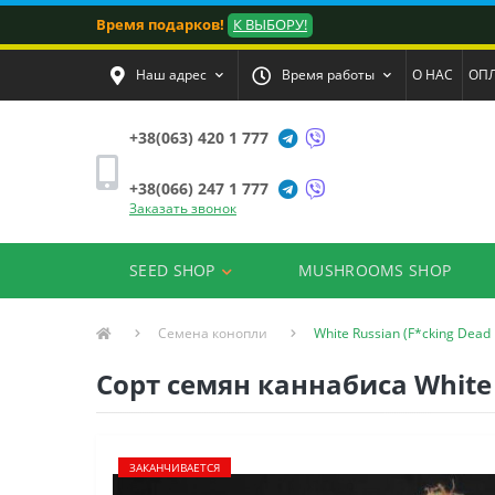
Время подарков!
К ВЫБОРУ!
Наш адрес
Время работы
О НАС
ОПЛ
+38(063) 420 1 777
+38(066) 247 1 777
Заказать звонок
SEED SHOP
MUSHROOMS SHOP
Семена конопли
White Russian (F*cking Dead 
Сорт семян каннабиса White R
ЗАКАНЧИВАЕТСЯ