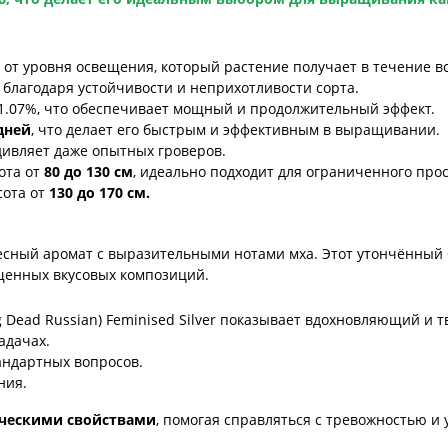
 от уровня освещения, который растение получает в течение вс
 благодаря устойчивости и неприхотливости сорта.
 - 1.07%, что обеспечивает мощный и продолжительный эффект.
дней
, что делает его быстрым и эффективным в выращивании.
удивляет даже опытных гроверов.
ота от
8
0 до 130 см
, идеально подходит для ограниченного про
сота от
13
0 до 170 см.
сный аромат с выразительными нотами мха. Этот утончённый б
щенных вкусовых композиций.
 Dead Russian) Feminised Silver показывает вдохновляющий и т
адачах.
ндартных вопросов.
ния.
ческими свойствами
, помогая справляться с тревожностью и