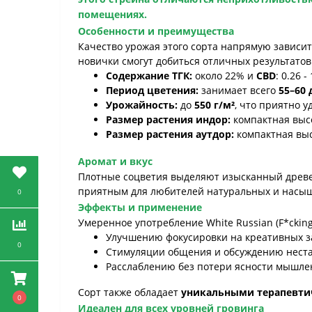
помещениях.
Особенности и преимущества
Качество урожая этого сорта напрямую зависит
новички смогут добиться отличных результатов
Содержание ТГК:
около 22% и
CBD
: 0.26
Период цветения:
занимает всего
55–60 
Урожайность:
до
550 г/м²
, что приятно 
Размер растения индор:
компактная выс
Размер растения аутдор:
компактная вы
Аромат и вкус
Плотные соцветия выделяют изысканный древе
приятным для любителей натуральных и насы
0
Эффекты и применение
Умеренное употребление White Russian (F*cking
Улучшению фокусировки на креативных з
0
Стимуляции общения и обсуждению неста
Расслаблению без потери ясности мышле
Сорт также обладает
уникальными терапевти
0
Идеален для всех уровней гровинга