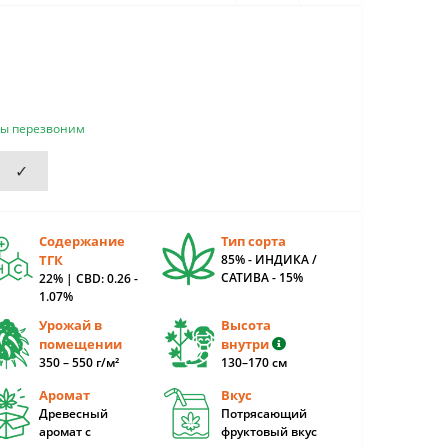
мы перезвоним
✓
Содержание
Тип сорта
ТГК
85% - ИНДИКА /
САТИВА - 15%
22% | CBD: 0.26 -
1.07%
Урожай в
Высота
помещении
внутри
350 – 550 г/м²
130–170 см
Аромат
Вкус
Древесный
Потрясающий
аромат с
фруктовый вкус