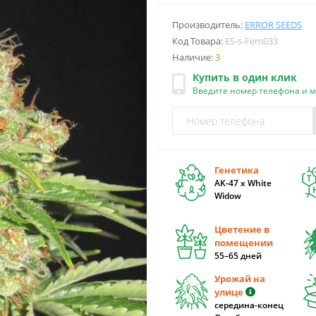
Производитель:
ERROR SEEDS
Код Товара:
ES-s-Fem033
Наличие:
3
Купить в один клик
Введите номер телефона и 
Генетика
AK-47 x White
Widow
Цветение в
помещении
55–65 дней
Урожай на
улице
середина-конец