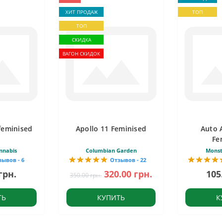
ХИТ ПРОДАЖ
ТОП
ТОП
СКИДКА
ВАГОН СКИДОК
feminised
Apollo 11 Feminised
Auto 
Fe
nnabis
Columbian Garden
Monst
зывов - 6
Отзывов - 22
грн.
320.00 грн.
105
350.00 грн.
ТЬ
КУПИТЬ
К