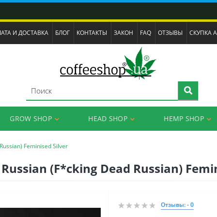
АТА И ДОСТАВКА
БЛОГ
КОНТАКТЫ
ЗАКОН
FAQ
ОТЗЫВЫ
СКУПКА 
GROW SHOP
HEAD SHOP
HEMP SHOP
Russian) Feminised Silver
ussian (F*cking Dead Russian) Femin
Отзывы: - 0