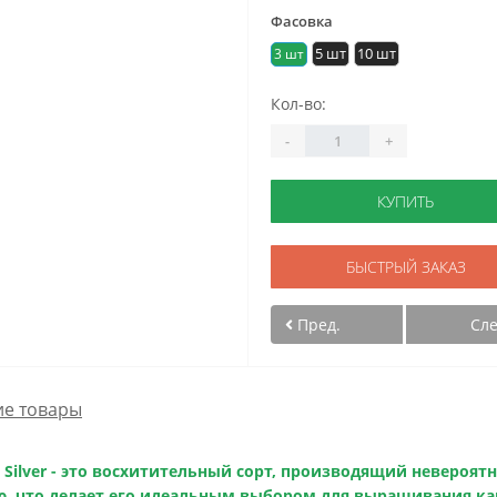
Фасовка
5 шт
10 шт
3 шт
Кол-во:
-
+
КУПИТЬ
БЫСТРЫЙ ЗАКАЗ
Пред.
Сл
е товары
Silver
- это восхитительный сорт, производящий невероят
ю, что делает его идеальным выбором для выращивания как