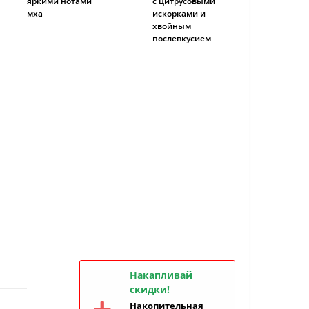
яркими нотами
с цитрусовыми
мха
искорками и
хвойным
послевкусием
Накапливай
скидки!
Накопительная