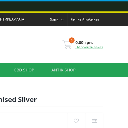
АНТИКВАРИАТА
Язык
Личный кабинет
0
0.00 грн.
Оформить заказ
CBD SHOP
ANTIK SHOP
ised Silver