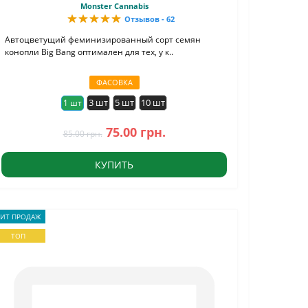
Monster Cannabis
Отзывов - 62
Автоцветущий феминизированный сорт семян
конопли Big Bang оптимален для тех, у к..
ФАСОВКА
3 шт
5 шт
10 шт
1 шт
75.00 грн.
85.00 грн.
КУПИТЬ
ХИТ ПРОДАЖ
ТОП