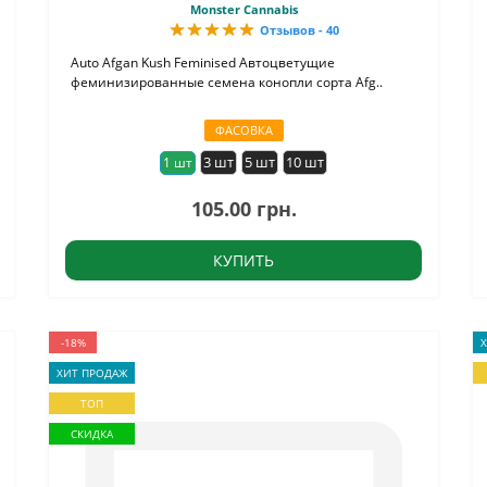
Monster Cannabis
Отзывов - 40
Auto Afgan Kush Feminised Автоцветущие
феминизированные семена конопли сорта Afg..
ФАСОВКА
3 шт
5 шт
10 шт
1 шт
105.00 грн.
КУПИТЬ
-18%
ХИТ ПРОДАЖ
ТОП
СКИДКА