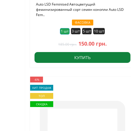
Auto LSD Feminised Автоцветущий
феминизированный сорт семян конопли Auto LSD
Fem..
ФАСОВКА
3 шт
5 шт
10 шт
1 шт
150.00 грн.
185.00 грн.
КУПИТЬ
-6%
ХИТ ПРОДАЖ
ТОП
СКИДКА