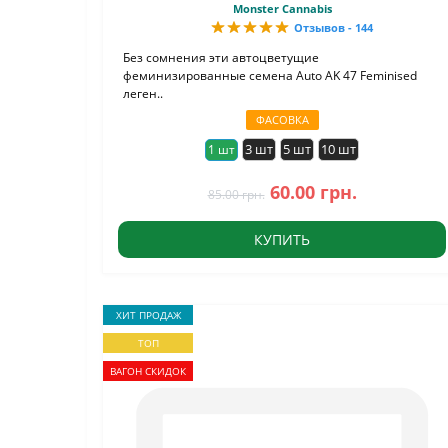
Monster Cannabis
Отзывов - 144
Без сомнения эти автоцветущие
феминизированные семена Auto AK 47 Feminised
леген..
ФАСОВКА
3 шт
5 шт
10 шт
1 шт
60.00 грн.
85.00 грн.
КУПИТЬ
ХИТ ПРОДАЖ
ТОП
ВАГОН СКИДОК