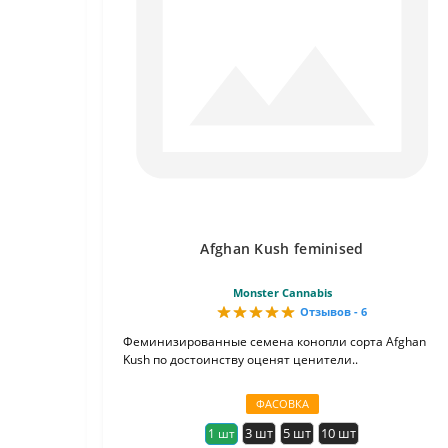
Afghan Kush feminised
Monster Cannabis
Отзывов - 6
Феминизированные семена конопли сорта Afghan
Kush по достоинству оценят ценители..
ФАСОВКА
3 шт
5 шт
10 шт
1 шт