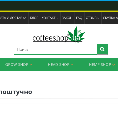
АТА И ДОСТАВКА
БЛОГ
КОНТАКТЫ
ЗАКОН
FAQ
ОТЗЫВЫ
СКУПКА 
GROW SHOP
HEAD SHOP
HEMP SHOP
 поштучно