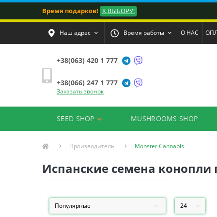
Время подарков!
К ВЫБОРУ!
Наш адрес
Время работы
О НАС
ОПЛ
+38(063) 420 1 777
+38(066) 247 1 777
Заказать звонок
SEED SHOP
MUSHROOMS SHOP
Производитель
Monster Cannabis
Испанские семена конопли