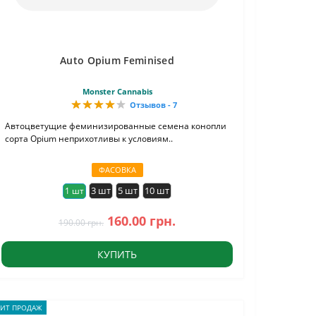
Auto Opium Feminised
Monster Cannabis
Отзывов - 7
Автоцветущие феминизированные семена конопли
сорта Opium неприхотливы к условиям..
ФАСОВКА
3 шт
5 шт
10 шт
1 шт
160.00 грн.
190.00 грн.
КУПИТЬ
ХИТ ПРОДАЖ