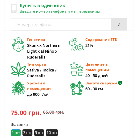
Купить в один клик
Введите номер телефона и мы перезвоним
✓
Генетика
Содержание ТГК
Skunk x Northern
21%
Light x El Niño x
Ruderalis
Тип сорта
Цветение в
Sativa / Indica /
помещении
40 - 50 дней
Ruderalis
Урожай в
Высота снаружи
помещении
60 - 90 см
до 900 г/м²
75.00 грн.
85.00 грн.
Фасовка
3 шт
5 шт
10 шт
1 шт