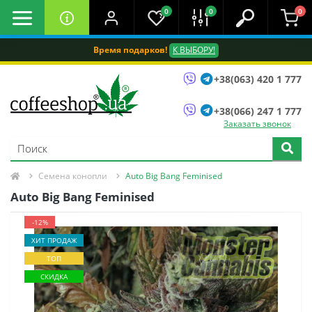
0
0
0
Время подарков!
К ВЫБОРУ!
+38(063) 420 1 777
+38(066) 247 1 777
Заказать звонок
Семена конопли
Auto Big Bang Feminised
Auto Big Bang Feminised
-12%
ХИТ ПРОДАЖ
ТОП
СКИДКА