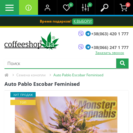
0
0
0
Время подарков!
К ВЫБОРУ!
+38(063) 420 1 777
+38(066) 247 1 777
Заказать звонок
Семена конопли
Auto Pablo Escobar Feminised
Auto Pablo Escobar Feminised
ХИТ ПРОДАЖ
ТОП