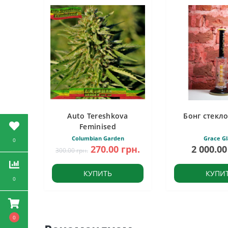
Auto Tereshkova
Бонг стекло
Feminised
Columbian Garden
Grace Gl
0
270.00 грн.
2 000.00
300.00 грн.
КУПИТЬ
КУПИ
0
0