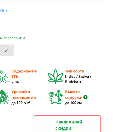
ABIS
мы перезвоним
✓
Содержание
Тип сорта
ТГК
Indica / Sativa /
Rudelaris
20%
Урожай в
Высота
помещении
снаружи
до 100 г/м²
до 100 см
Накапливай
скидки!