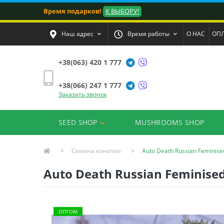
Время подарков!
К ВЫБОРУ!
Наш адрес
Время работы
О НАС
ОПЛ
+38(063) 420 1 777
+38(066) 247 1 777
Заказать звонок
SEED SHOP
MUSHROOMS SHOP
Семена конопли
Auto Death Russian Feminise
Auto Death Russian Feminised
ОПТОМ