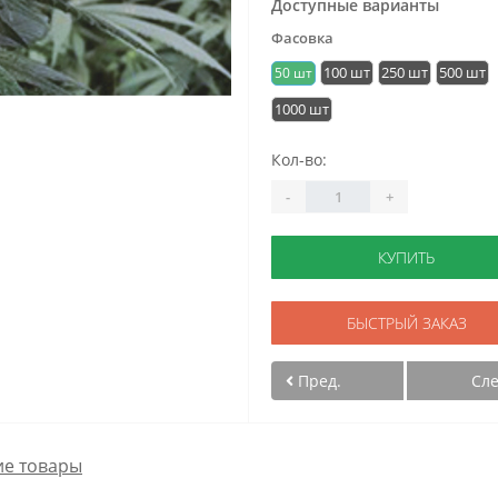
Доступные варианты
Фасовка
100 шт
250 шт
500 шт
50 шт
1000 шт
Кол-во:
-
+
КУПИТЬ
БЫСТРЫЙ ЗАКАЗ
Пред.
Сл
е товары