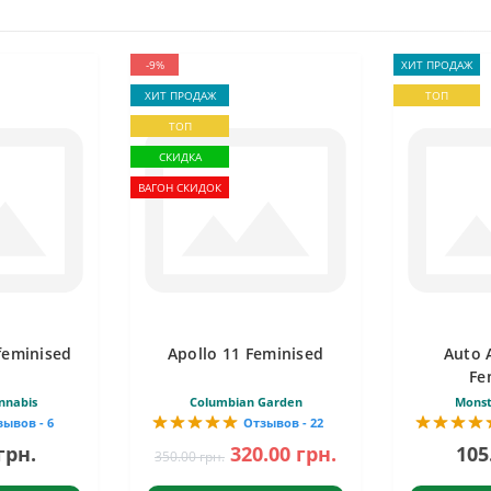
-9%
ХИТ ПРОДАЖ
ХИТ ПРОДАЖ
ТОП
ТОП
СКИДКА
ВАГОН СКИДОК
feminised
Apollo 11 Feminised
Auto 
Fe
nnabis
Columbian Garden
Monst
зывов - 6
Отзывов - 22
грн.
320.00 грн.
105
350.00 грн.