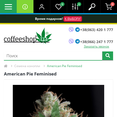
0
0
0
Время подарков!
К ВЫБОРУ!
+38(063) 420 1 777
+38(066) 247 1 777
Заказать звонок
Семена конопли
American Pie Feminised
American Pie Feminised