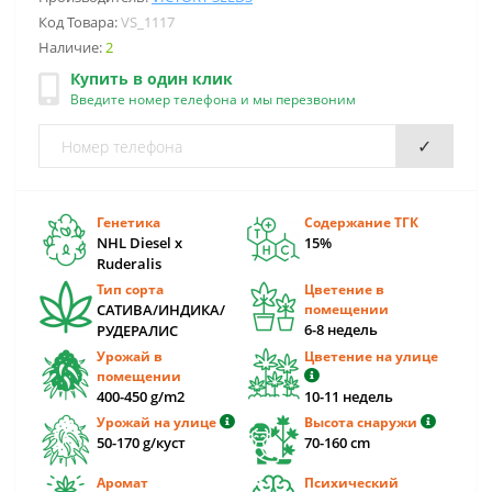
Код Товара:
VS_1117
Наличие:
2
Купить в один клик
Введите номер телефона и мы перезвоним
✓
Генетика
Содержание ТГК
NHL Diesel x
15%
Ruderalis
Тип сорта
Цветение в
САТИВА/ИНДИКА/
помещении
6-8 недель
РУДЕРАЛИС
Урожай в
Цветение на улице
помещении
400-450 g/m2
10-11 недель
Урожай на улице
Высота снаружи
50-170 g/куст
70-160 cm
Аромат
Психический