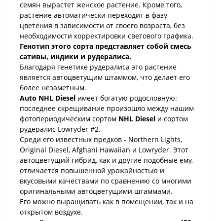
семян вырастет женское растение. Кроме того,
растение автоматически переходит в фазу
цветения в зависимости от своего возраста, без
необходимости корректировки светового графика.
Генотип этого сорта представляет собой смесь
сативы, индики и рудералиса.
Благодаря генетике рудералиса это растение
является автоцветущим штаммом, что делает его
более незаметным.
Auto NHL Diesel
имеет богатую родословную:
последнее скрещивание произошло между нашим
фотопериодическим сортом
NHL Diesel
и сортом
рудералис Lowryder #2.
Среди его известных предков - Northern Lights,
Original Diesel, Afghani Hawaiian и Lowryder. Этот
автоцветущий гибрид, как и другие подобные ему,
отличается повышенной урожайностью и
вкусовыми качествами по сравнению со многими
оригинальными автоцветущими штаммами.
Его можно выращивать как в помещении, так и на
открытом воздухе.