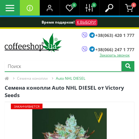
0
0
0
Время подарков!
К ВЫБОРУ!
+38(063) 420 1 777
+38(066) 247 1 777
Заказать звонок
Семена конопли
Auto NHL DIESEL
Семена конопли Auto NHL DIESEL oт Victory
Seeds
ЗАКАНЧИВАЕТСЯ