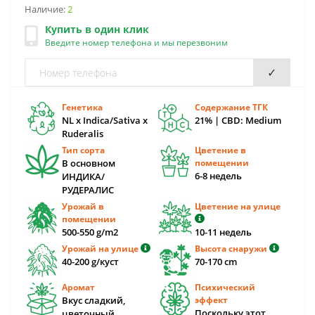
Наличие:
2
Купить в один клик
Введите номер телефона и мы перезвоним
✓
Генетика
Содержание ТГК
NL x Indica/Sativa x
21% | CBD: Medium
Ruderalis
Тип сорта
Цветение в
В основном
помещении
6-8 недель
ИНДИКА/
РУДЕРАЛИС
Урожай в
Цветение на улице
помещении
500-550 g/m2
10-11 недель
Урожай на улице
Высота снаружи
40-200 g/куст
70-170 cm
Аромат
Психический
Вкус сладкий,
эффект
Поскольку этот
цветочный,