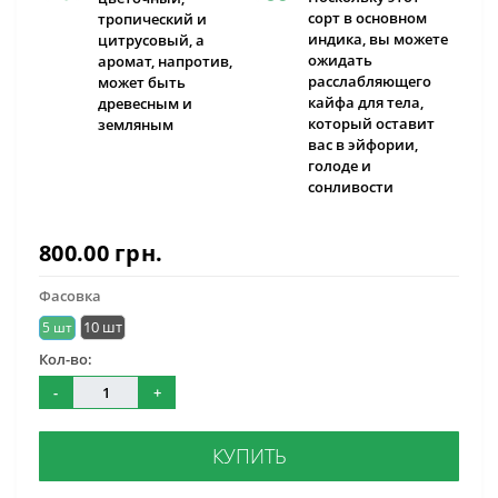
сорт в основном
тропический и
индика, вы можете
цитрусовый, а
ожидать
аромат, напротив,
расслабляющего
может быть
кайфа для тела,
древесным и
который оставит
земляным
вас в эйфории,
голоде и
сонливости
800.00 грн.
Фасовка
10 шт
5 шт
Кол-во:
-
+
КУПИТЬ