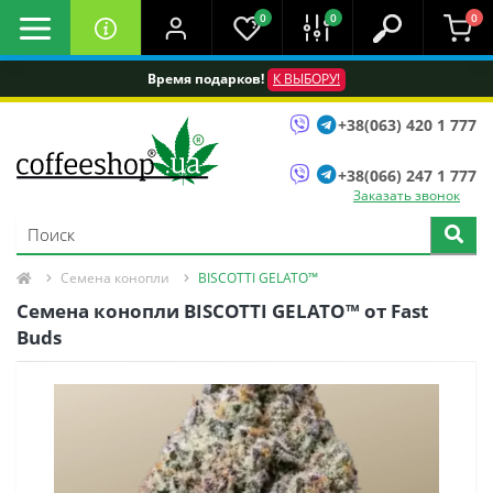
0
0
0
Время подарков!
К ВЫБОРУ!
+38(063) 420 1 777
+38(066) 247 1 777
Заказать звонок
Семена конопли
BISCOTTI GELATO™
Семена конопли BISCOTTI GELATO™ от Fast
Buds