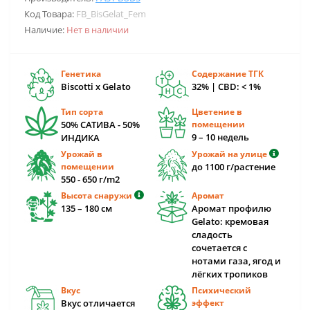
Код Товара:
FB_BisGelat_Fem
Наличие:
Нет в наличии
Генетика
Содержание ТГК
Biscotti x Gelato
32% | CBD: < 1%
Тип сорта
Цветение в
50% САТИВА - 50%
помещении
9 – 10 недель
ИНДИКА
Урожай в
Урожай на улице
помещении
до 1100 г/растение
550 - 650 г/m2
Высота снаружи
Аромат
135 – 180 cм
Аромат профилю
Gelato: кремовая
сладость
сочетается с
нотами газа, ягод и
лёгких тропиков
Вкус
Психический
Вкус отличается
эффект