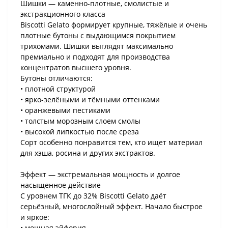
Шишки — каменно-плотные, смолистые и
экстракционного класса
Biscotti Gelato формирует крупные, тяжёлые и очень
плотные бутоны с выдающимся покрытием
трихомами. Шишки выглядят максимально
премиально и подходят для производства
концентратов высшего уровня.
Бутоны отличаются:
• плотной структурой
• ярко-зелёными и тёмными оттенками
• оранжевыми пестиками
• толстым морозным слоем смолы
• высокой липкостью после среза
Сорт особенно понравится тем, кто ищет материал
для хэша, росина и других экстрактов.
Эффект — экстремальная мощность и долгое
насыщенное действие
С уровнем ТГК до 32% Biscotti Gelato даёт
серьёзный, многослойный эффект. Начало быстрое
и яркое:
• мощная эйфория