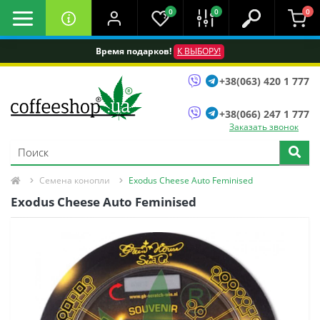
0
0
0
Время подарков!
К ВЫБОРУ!
+38(063) 420 1 777
+38(066) 247 1 777
Заказать звонок
Семена конопли
Exodus Cheese Auto Feminised
Exodus Cheese Auto Feminised