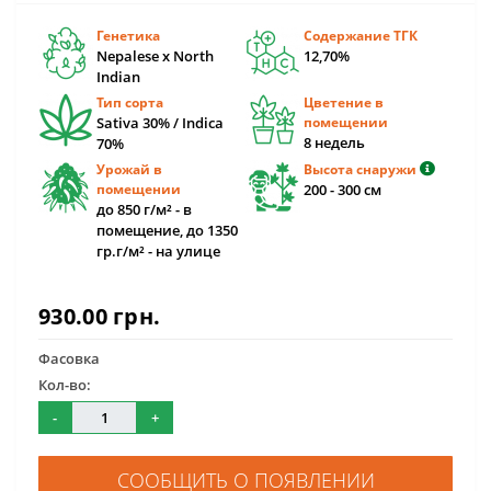
Генетика
Содержание ТГК
Nepalese x North
12,70%
Indian
Тип сорта
Цветение в
Sativa 30% / Indica
помещении
8 недель
70%
Урожай в
Высота снаружи
помещении
200 - 300 см
до 850 г/м² - в
помещение, до 1350
гр.г/м² - на улице
930.00 грн.
Фасовка
Кол-во:
-
+
СООБЩИТЬ О ПОЯВЛЕНИИ