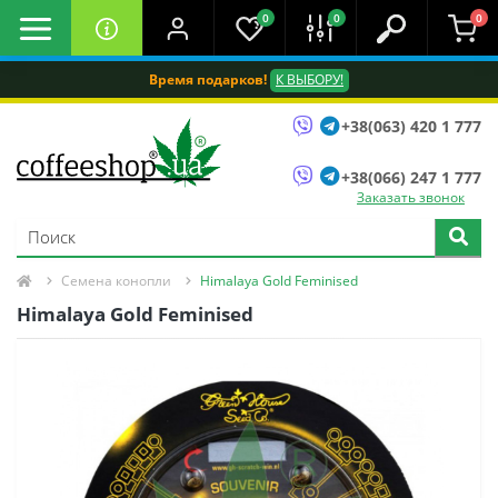
0
0
0
Время подарков!
К ВЫБОРУ!
+38(063) 420 1 777
+38(066) 247 1 777
Заказать звонок
Семена конопли
Himalaya Gold Feminised
Himalaya Gold Feminised