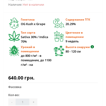
Наличие:
Нет в наличии
Генетика
Содержание ТГК
OG Kush x Grape
20.29%
Тип сорта
Цветение в
Sativa 30% / Indica
помещении
9 недель
70%
Урожай в
Высота снаружи
помещении
80 - 120 см
до 800 г/м² - в
помещение, до 1100
г/м² - на
640.00 грн.
Фасовка
Кол-во:
-
+