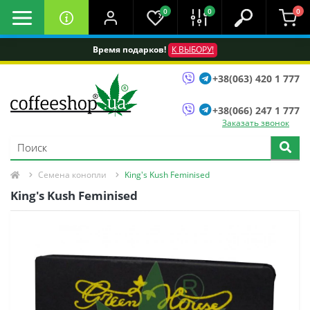
0
0
0
Время подарков!
К ВЫБОРУ!
+38(063) 420 1 777
+38(066) 247 1 777
Заказать звонок
Семена конопли
King's Kush Feminised
King's Kush Feminised