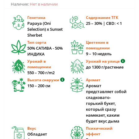
Наличие:
Нет в наличии
Генетика
Содержание ТГК
Papaya (Oni
25 – 30% | CBD: < 1
Selection) x Sunset
Sherbet
Тип сорта
Цветение в
50% САТИВА - 50%
помещении
9 – 10 недель
ИНДИКА
Урожай в
Урожай на улице
помещении
до 1300 г/растение
550 – 700 г/m2
Высота снаружи
Аромат
150 – 200 cм
Аромат
представляет собой
сладковато-
горький букет,
который сразу
намекает, каким
будет вкус дыма
Вкус
Психический
Обладает
эффект