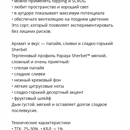
• можно применять topping и SCROG
• любит пространство и хороший свет
• в аутдоре показывает максимум потенциала
• обеспечьте вентиляцию на позднем цветении
Это сорт, который позволяет экспериментировать
без лишних рисков.
Аромат и вкус — папайя, сливки и сладко-горький
Sherbet
Терпеновый профиль Papaya Sherbet™ мягкий,
сложный и очень приятный:
• спелая папайя
• сладкие сливки
• нежный кремовый фон
• лёгкие цитрусовые ноты
• сладко-горький десертный акцент
• фруктовый шлейф
Дым густой, мягкий и оставляет долгое сладкое
послевкусие.
Технические характеристики
• ТГК: 25–30% • КБД: < 1%