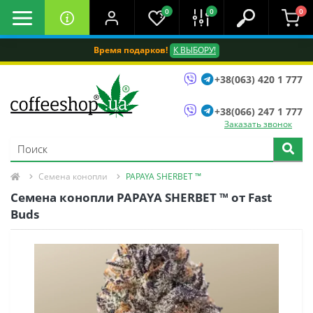
0
0
0
Время подарков!
К ВЫБОРУ!
+38(063) 420 1 777
+38(066) 247 1 777
Заказать звонок
Семена конопли
PAPAYA SHERBET ™
Семена конопли PAPAYA SHERBET ™ от Fast
Buds