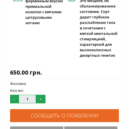
Это мощное, но
фирменным вкусом
сбалансированное
премиальной
состояние. Сорт
конопли с мягкими
дарит глубокое
цитрусовыми
расслабление тела
нотами
в сочетании с
мягкой ментальной
стимуляцией,
характерной для
высококлассных
десертных генетик
650.00 грн.
Фасовка
Кол-во:
-
+
СООБЩИТЬ О ПОЯВЛЕНИИ