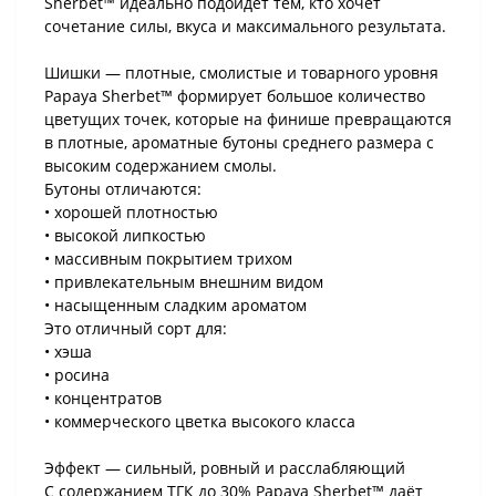
Sherbet™ идеально подойдёт тем, кто хочет
сочетание силы, вкуса и максимального результата.
Шишки — плотные, смолистые и товарного уровня
Papaya Sherbet™ формирует большое количество
цветущих точек, которые на финише превращаются
в плотные, ароматные бутоны среднего размера с
высоким содержанием смолы.
Бутоны отличаются:
• хорошей плотностью
• высокой липкостью
• массивным покрытием трихом
• привлекательным внешним видом
• насыщенным сладким ароматом
Это отличный сорт для:
• хэша
• росина
• концентратов
• коммерческого цветка высокого класса
Эффект — сильный, ровный и расслабляющий
С содержанием ТГК до 30% Papaya Sherbet™ даёт