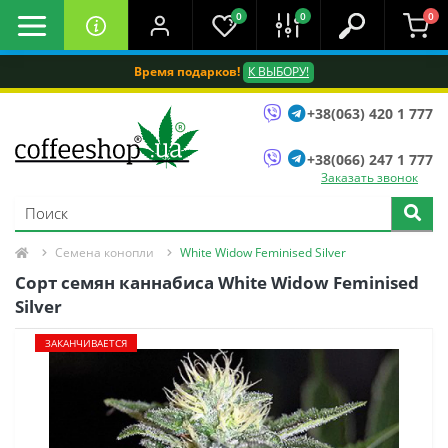
0
0
0
Время подарков!
К ВЫБОРУ!
+38(063) 420 1 777
+38(066) 247 1 777
Заказать звонок
Семена конопли
White Widow Feminised Silver
Сорт семян каннабиса White Widow Feminised
Silver
ЗАКАНЧИВАЕТСЯ