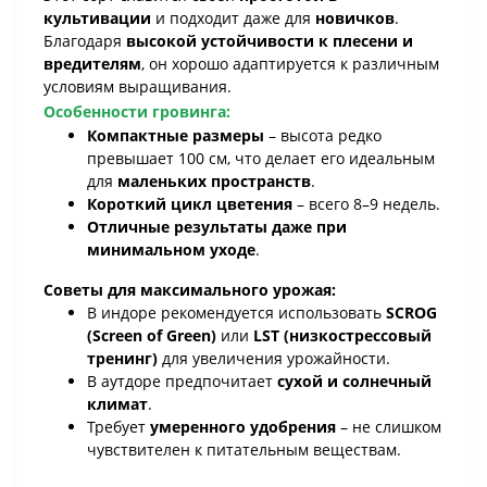
культивации
и подходит даже для
новичков
.
Благодаря
высокой устойчивости к плесени и
вредителям
, он хорошо адаптируется к различным
условиям выращивания.
Особенности гровинга:
Компактные размеры
– высота редко
превышает 100 см, что делает его идеальным
для
маленьких пространств
.
Короткий цикл цветения
– всего 8–9 недель.
Отличные результаты даже при
минимальном уходе
.
Советы для максимального урожая:
В индоре рекомендуется использовать
SCROG
(Screen of Green)
или
LST (низкострессовый
тренинг)
для увеличения урожайности.
В аутдоре предпочитает
сухой и солнечный
климат
.
Требует
умеренного удобрения
– не слишком
чувствителен к питательным веществам.