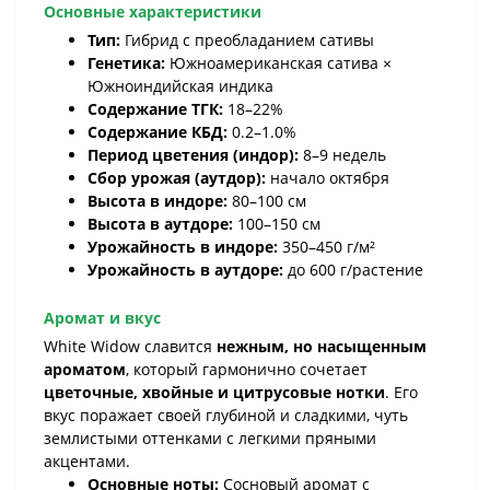
Основные характеристики
Тип:
Гибрид с преобладанием сативы
Генетика:
Южноамериканская сатива ×
Южноиндийская индика
Содержание ТГК:
18–22%
Содержание КБД:
0.2–1.0%
Период цветения (индор):
8–9 недель
Сбор урожая (аутдор):
начало октября
Высота в индоре:
80–100 см
Высота в аутдоре:
100–150 см
Урожайность в индоре:
350–450 г/м²
Урожайность в аутдоре:
до 600 г/растение
Аромат и вкус
White Widow славится
нежным, но насыщенным
ароматом
, который гармонично сочетает
цветочные, хвойные и цитрусовые нотки
. Его
вкус поражает своей глубиной и сладкими, чуть
землистыми оттенками с легкими пряными
акцентами.
Основные ноты:
Сосновый аромат с