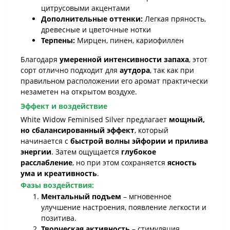
цитрусовыми акцентами
Дополнительные оттенки:
Легкая пряность,
древесные и цветочные нотки
Терпены:
Мирцен, пинен, кариофиллен
Благодаря
умеренной интенсивности запаха
, этот
сорт отлично подходит для
аутдора
, так как при
правильном расположении его аромат практически
незаметен на открытом воздухе.
Эффект и воздействие
White Widow Feminised Silver предлагает
мощный,
но сбалансированный эффект
, который
начинается с
быстрой волны эйфории и прилива
энергии
. Затем ощущается
глубокое
расслабление
, но при этом сохраняется
ясность
ума и креативность
.
Фазы воздействия:
Ментальный подъем
– мгновенное
улучшение настроения, появление легкости и
позитива.
Творческая активность
– стимуляция