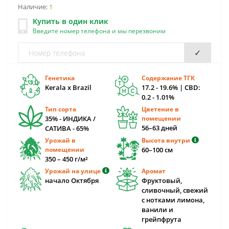
Наличие:
1
Купить в один клик
Введите номер телефона и мы перезвоним
✓
Генетика
Содержание ТГК
Kerala x Brazil
17.2 - 19.6% | CBD:
0.2 - 1.01%
Тип сорта
Цветение в
35% - ИНДИКА /
помещении
56–63 дней
САТИВА - 65%
Урожай в
Высота внутри
помещении
60–100 см
350 – 450 г/м²
Урожай на улице
Аромат
начало Октября
Фруктовый,
сливочный, свежий
с нотками лимона,
ванили и
грейпфрута