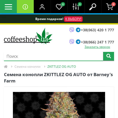
0
0
0
Время подарков!
К ВЫБОРУ!
+38(063) 420 1 777
+38(066) 247 1 777
Заказать звонок
Семена конопли
ZKITTLEZ OG AUTO
Семена конопли ZKITTLEZ OG AUTO от Barney's
Farm