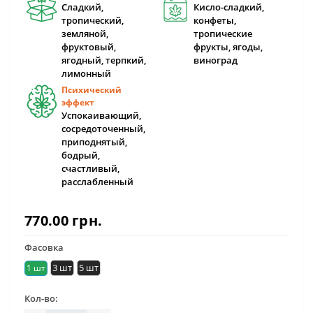
Сладкий,
Кисло-сладкий,
тропический,
конфеты,
земляной,
тропические
фруктовый,
фрукты, ягоды,
ягодный, терпкий,
виноград
лимонный
Психический
эффект
Успокаивающий,
сосредоточенный,
приподнятый,
бодрый,
счастливый,
расслабленный
770.00 грн.
Фасовка
3 шт
5 шт
1 шт
Кол-во: