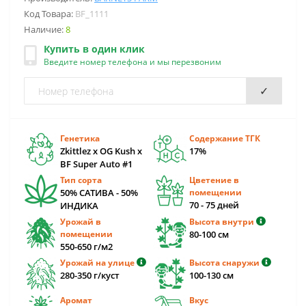
Код Товара:
BF_1111
Наличие:
8
Купить в один клик
Введите номер телефона и мы перезвоним
✓
Генетика
Содержание ТГК
Zkittlez x OG Kush x
17%
BF Super Auto #1
Тип сорта
Цветение в
50% САТИВА - 50%
помещении
70 - 75 дней
ИНДИКА
Урожай в
Высота внутри
помещении
80-100 cм
550-650 г/м2
Урожай на улице
Высота снаружи
280-350 г/куст
100-130 cм
Аромат
Вкус