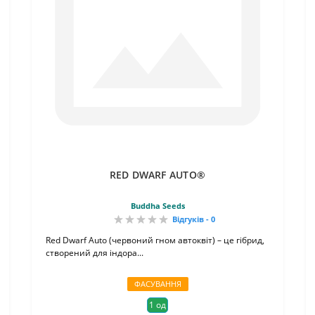
RED DWARF AUTO®
Buddha Seeds
Відгуків - 0
Red Dwarf Auto (червоний гном автоквіт) – це гібрид,
створений для індора...
ФАСУВАННЯ
1 од