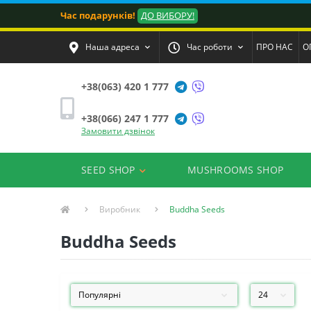
Час подарунків!
ДО ВИБОРУ!
Наша адреса
Час роботи
ПРО НАС
О
+38(063) 420 1 777
+38(066) 247 1 777
Замовити дзвінок
SEED SHOP
MUSHROOMS SHOP
Виробник
Buddha Seeds
Buddha Seeds