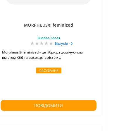
MORPHEUS® feminized
Buddha Seeds
Відгуків - 0
Morpheus® feminized - це гібрид з домінуючим
вмістом КБД та високим вмістом ..
ФАСУВАННЯ
ПОВІДОМИТИ