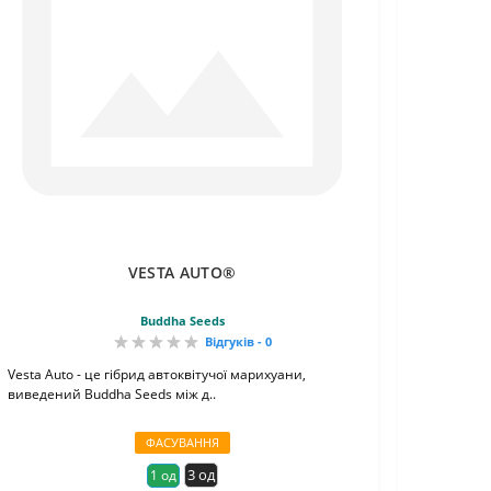
VESTA AUTO®
Buddha Seeds
Відгуків - 0
Vesta Auto - це гібрид автоквітучої марихуани,
виведений Buddha Seeds між д..
ФАСУВАННЯ
3 од
1 од