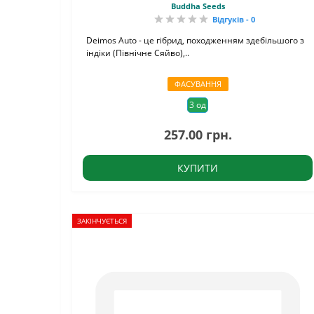
Buddha Seeds
Відгуків - 0
Deimos Auto - це гібрид, походженням здебільшого з
індіки (Північне Сяйво),..
ФАСУВАННЯ
3 од
257.00 грн.
КУПИТИ
ЗАКІНЧУЄТЬСЯ