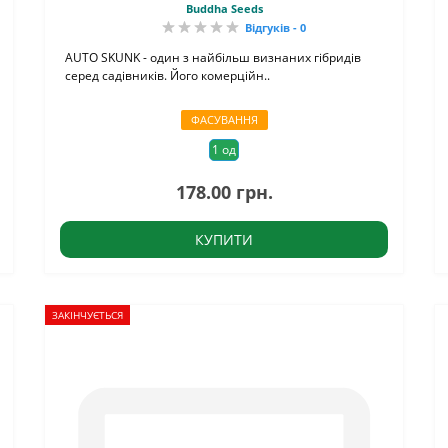
Buddha Seeds
Відгуків - 0
AUTO SKUNK - один з найбільш визнаних гібридів
серед садівників. Його комерційн..
ФАСУВАННЯ
1 од
178.00 грн.
КУПИТИ
ЗАКІНЧУЄТЬСЯ