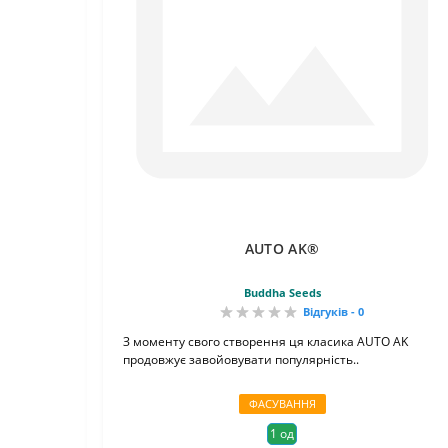
AUTO AK®
Buddha Seeds
Відгуків - 0
З моменту свого створення ця класика AUTO AK
продовжує завойовувати популярність..
ФАСУВАННЯ
1 од