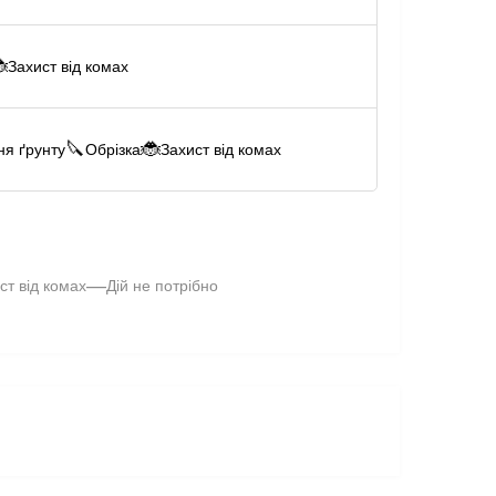

Захист від комах
🔪
🐞
ня ґрунту
Обрізка
Захист від комах
—
ст від комах
Дій не потрібно