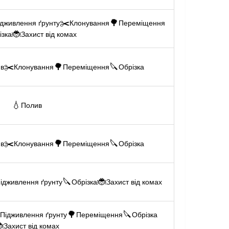
✂️
🌳
ідживлення ґрунту
Клонування
Переміщення
🐞
ізка
Захист від комах
✂️
🌳
🔪
ив
Клонування
Переміщення
Обрізка
💧
Полив
✂️
🌳
🔪
ив
Клонування
Переміщення
Обрізка
🔪
🐞
ідживлення ґрунту
Обрізка
Захист від комах

🌳
🔪
Підживлення ґрунту
Переміщення
Обрізка

Захист від комах