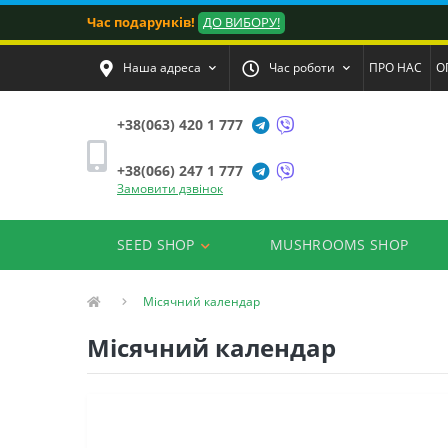
Час подарунків!
ДО ВИБОРУ!
Наша адреса
Час роботи
ПРО НАС
О
+38(063) 420 1 777
+38(066) 247 1 777
Замовити дзвінок
SEED SHOP
MUSHROOMS SHOP
Місячний календар
Місячний календар