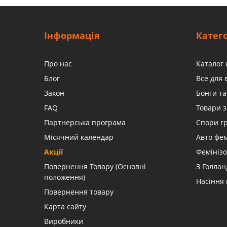
Інформація
Катего
Про нас
Каталог 
Блог
Все для
Закон
Бонги та
FAQ
Товари з
Партнерська програма
Спори г
Місячний календар
Авто фе
Акції
Фемінізо
Повернення Товару (Основні
З Голлан
положення)
Насіння
Повернення товару
Карта сайту
Виробники