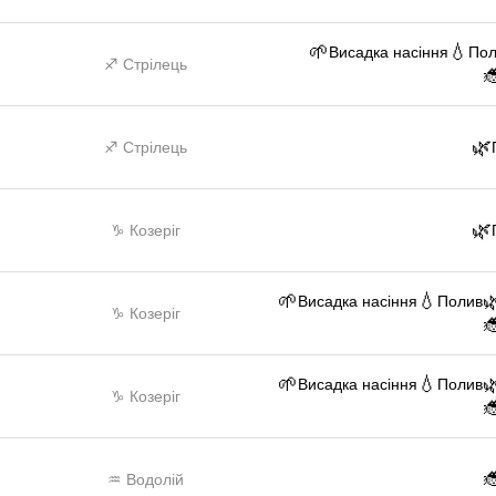
🌱
💧
Висадка насіння
По
♐ Стрілець

🌿
♐ Стрілець
🌿
♑ Козеріг
🌱
💧

Висадка насіння
Полив
♑ Козеріг

🌱
💧

Висадка насіння
Полив
♑ Козеріг


♒ Водолій