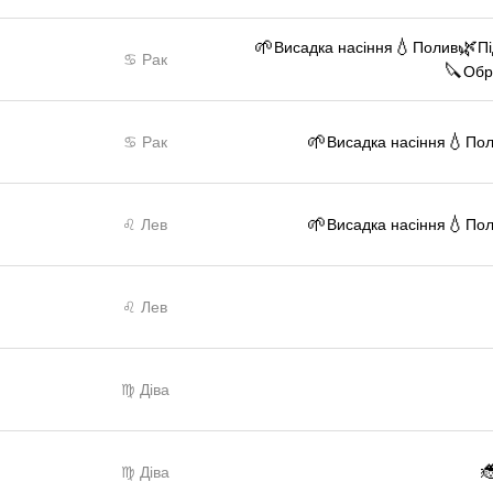
🌱
💧
🌿
Висадка насіння
Полив
П
♋ Рак
🔪
Обр
🌱
💧
♋ Рак
Висадка насіння
По
🌱
💧
♌ Лев
Висадка насіння
По
♌ Лев
♍ Діва

♍ Діва