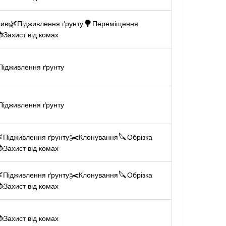
🌿
🌳
лив
Підживлення ґрунту
Переміщення

Захист від комах
Підживлення ґрунту
Підживлення ґрунту

✂️
🔪
Підживлення ґрунту
Клонування
Обрізка

Захист від комах

✂️
🔪
Підживлення ґрунту
Клонування
Обрізка

Захист від комах

Захист від комах