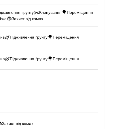
✂️
🌳
ідживлення ґрунту
Клонування
Переміщення
🐞
ізка
Захист від комах
🌿
🌳
лив
Підживлення ґрунту
Переміщення
🌿
🌳
лив
Підживлення ґрунту
Переміщення

Захист від комах