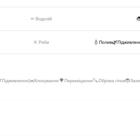

♒ Водолій
💧
🌿
♓ Риби
Полив
Підживлен

✂️
🌳
🔪
🐞
Підживлення
Клонування
Переміщення
Обрізка гілок
Захи