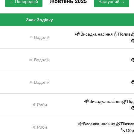
Жовтень 2025
← Попередній
Наступний →
Знак Зодіаку
🌱
💧

Висадка насіння
Полив
♒ Водолій


♒ Водолій

♒ Водолій
🌱
🌿
Висадка насіння
Під
♓ Риби

🌱
🌿
Висадка насіння
Піджи
♓ Риби
🔪
Обр