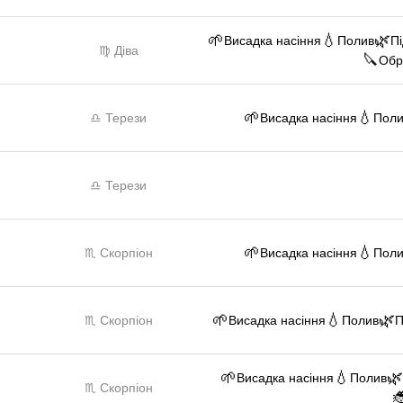
🌱
💧
🌿
Висадка насіння
Полив
П
♍ Діва
🔪
Обр
🌱
💧
♎ Терези
Висадка насіння
Пол
♎ Терези
🌱
💧
♏ Скорпіон
Висадка насіння
Пол
🌱
💧
🌿
♏ Скорпіон
Висадка насіння
Полив
П
🌱
💧

Висадка насіння
Полив
♏ Скорпіон
