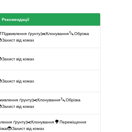
Рекомендації

✂️
🔪
Підживлення ґрунту
Клонування
Обрізка

Захист від комах

Захист від комах

Захист від комах
✂️
🔪
живлення ґрунту
Клонування
Обрізка

Захист від комах
✂️
🌳
влення ґрунту
Клонування
Переміщення
🐞
ізка
Захист від комах