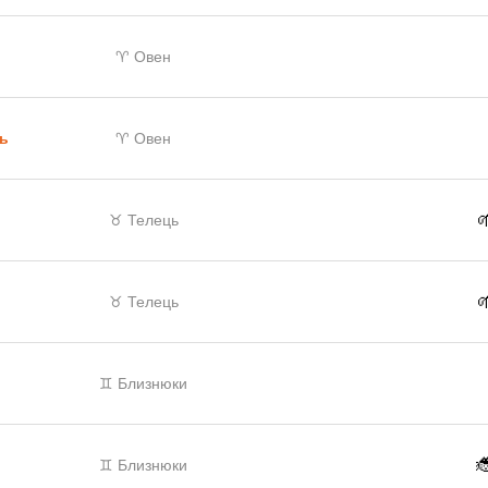
♈ Овен
ць
♈ Овен

♉ Телець

♉ Телець
♊ Близнюки

♊ Близнюки