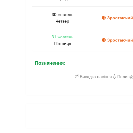
30 жовтень
🌒 Зростаючий
Четвер
31 жовтень
🌒 Зростаючий
П’ятниця
Позначення:
🌱
💧

Висадка насіння
Полив