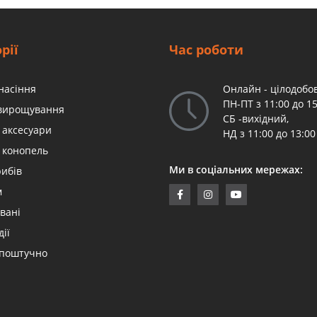
рії
Час роботи
насіння
Онлайн - цілодобов
ПН-ПТ з 11:00 до 15
 вирощування
СБ -вихідний,
 аксесуари
НД з 11:00 до 13:00
 конопель
Ми в соціальних мережах:
рибів
м
вані
дії
 поштучно