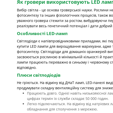
Як гровери використовують LED лам
Вибір світла - це основа гроверської науки. Рослини н
фотосинтезу та інших фізіологічних процесів, також в
уважного гровера стежити за ростом, вибудовуючи пер
реалізувати весь генетичний потенціал і дати добрий 
Особливості LED-ламп
Світлодіоди є напівпровідниковими приладами, які пе
купити LED лампи для вирощування марихуани, адже 
фотосинтезу. Світлодіоди для домашніх оранжерей вип
засвоюється рослиною в мінімальній кількості й практ
лампи працюють переважно в синьому і червоному спек
відповідно.
Плюси світлодіодів
Не гріються. На відміну від ДНаТ ламп, LED-панелі ви
продумувати складну вентиляційну систему для зниже
Працюють довго. Однієї навіть низькоякісної ла
цифрах термін їх служби складає 50 000 годин.
Легко підключаються. На відміну від натрієвих л
обладнання для сполучення з мережею.