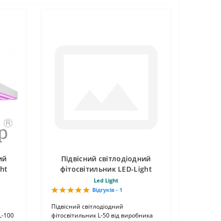
ий
Підвісний світлодіодний
ht
фітосвітильник LED-Light
50Вт L-50
Led Light
Відгуків - 1
Підвісний світлодіодний
L-100
фітосвітильник L-50 від виробника