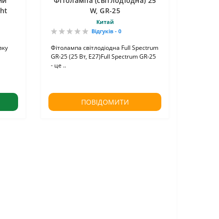
ий
Фітолампа (світлодіодна) 25
ht
W, GR-25
Китай
Відгуків - 0
зку
Фітолампа світлодіодна Full Spectrum
GR-25 (25 Вт, E27)Full Spectrum GR-25
- це ..
ПОВІДОМИТИ