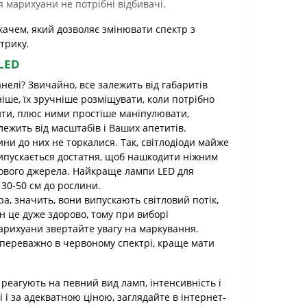
 марихуани не потрібні відбивачі.
качем, який дозволяє змінювати спектр з
трику.
 LED
анелі? Звичайно, все залежить від габаритів
ніше, їх зручніше розміщувати, коли потрібно
нити, плюс ними простіше маніпулювати,
лежить від масштабів і Ваших апетитів.
ни до них не торкалися. Так, світлодіоди майже
випускається достатня, щоб нашкодити ніжним
тлового джерела. Найкраще лампи LED для
30-50 см до рослини.
а, значить, вони випускають світловий потік,
 це дуже здорово, тому при виборі
арихуани звертайте увагу на маркування.
 переважно в червоному спектрі, краще мати
 реагують на певний вид ламп, інтенсивність і
і і за адекватною ціною, заглядайте в інтернет-