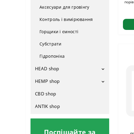
порів
Аксесуари для гровінгу
З Голландії
Контроль і вимірювання
Для приміщення
Горщики і ємності
Для вулиці
Субстрати
Гібриди
Гідропоніка
Швидкозростаючі
HEAD shop
HEMP shop
Напаси
Бонги
CBD shop
Атрибутика
Водники
Взуття
ANTIK shop
Баблери
Раста одяг
Трубки
Побутові
Поспішайте за