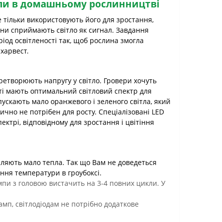
пи в домашньому рослинництві
е тільки використовують його для зростання,
они сприймають світло як сигнал. Завдання
іод освітленості так, щоб рослина змогла
харвест.
ретворюють напругу у світло. Гровери хочуть
ті мають оптимальний світловий спектр для
ускають мало оранжевого і зеленого світла, який
ично не потрібен для росту. Спеціалізовані LED
трі, відповідному для зростання і цвітіння
діляють мало тепла. Так що Вам не доведеться
ння температури в гроубоксі.
мпи з головою вистачить на 3-4 повних цикли. У
амп, світлодіодам не потрібно додаткове