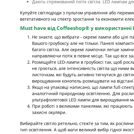
Дають спрямований потік світла. LED лампам для
Купуйте світлодіоди з пультом управління або переми
вегетативного на спектр зростання та економити елек
Must have від Coffeeshop® у використанні
Не знаєте, що вибрати - окремі лампи або цілі п
Вашого гроубоксу, але не тільки. Панелі компакт
багато світла. Але окремі лампочки легше замі
направляючи потік в певне місце. Так що все за
Розміщуйте LED-лампи в гроубоксі так, щоб росли
не гріються, але інтенсивність світла що ними 
листочкам, які будуть активно тягнутися до сві
вирощування конопель розміщувати на відстані 
Якщо на упаковці написано, що лампи full-спектр
аналогічний природному освітленню. Для рослин
ультрафіолетової LED лампи для вирощування м
При роботі з великими панелями, які працюють
захисні окуляри.
Вибирайте світло ретельно, стежте за тим, як рослини
тип освітлення. А щоб мати великий вибір гідної якост