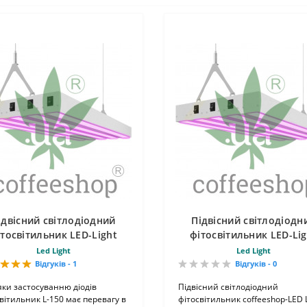
ідвісний світлодіодний
Підвісний світлодіодн
ітосвітильник LED-Light
фітосвітильник LED-Lig
150ВТ L-150
100ВТ L-100
Led Light
Led Light
Відгуків - 1
Відгуків - 0
ки застосуванню діодів
Підвісний світлодіодний
вітильник L-150 має перевагу в
фітосвітильник coffeeshop-LED 