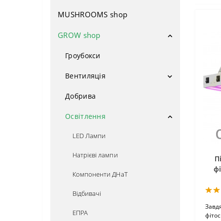
MUSHROOMS shop
Насіння поштучно
Авто фем
GROW shop
Фемінізовані
Гроубокси
Сатіва
Вентиляція
ОПТОМ
Вентилятори
Добрива
Фільтри
Індика
Освітлення
Потужні сорти
LED Лампи
Натрієві лампи
Врожайні сорти
П
ф
Компоненти ДНаТ
Для новачків
Відбивачі
Низькорослі сорти
Завдя
ЕПРА
фітос
Медичні сорти