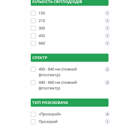
КІЛЬКІСТЬ СВІТЛОДІОДІВ
150
1
210
1
300
1
450
1
660
1
СПЕКТР
400 - 840 нм (повний
2
фітоспектр)
440 - 660 нм (повний
3
фітоспектр)
ТИП РОЗСІЮВАЧА
«Прозорий»
4
Прозорий
1