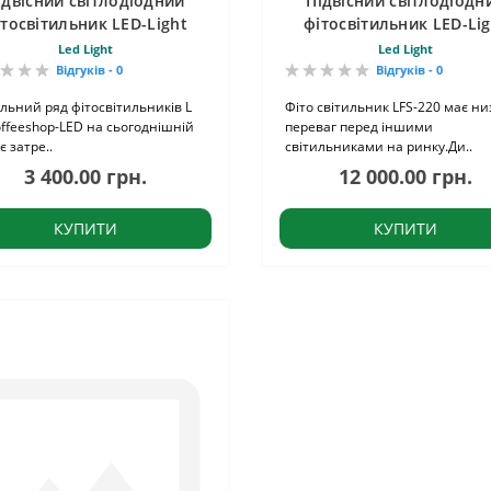
ідвісний світлодіодний
Підвісний світлодіодн
ітосвітильник LED-Light
фітосвітильник LED-Lig
70ВТ L-70
220Вт LFS-220
Led Light
Led Light
Відгуків - 0
Відгуків - 0
ьний ряд фітосвітильників L
Фіто світильник LFS-220 має ни
offeeshop-LED на сьогоднішній
переваг перед іншими
є затре..
світильниками на ринку.Ди..
3 400.00 грн.
12 000.00 грн.
КУПИТИ
КУПИТИ