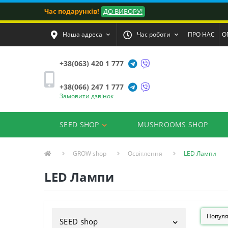
Час подарунків!
ДО ВИБОРУ!
Наша адреса
Час роботи
ПРО НАС
О
+38(063) 420 1 777
+38(066) 247 1 777
Замовити дзвінок
SEED SHOP
MUSHROOMS SHOP
GROW shop
Освітлення
LED Лампи
LED Лампи
SEED shop