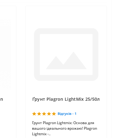
on
Ґрунт Plagron LightMix 25/50л
Відгуків - 1
Грунт Plagron Lightmix: Основа для
вашого ідеального врожаю! Plagron
Lightmix -..