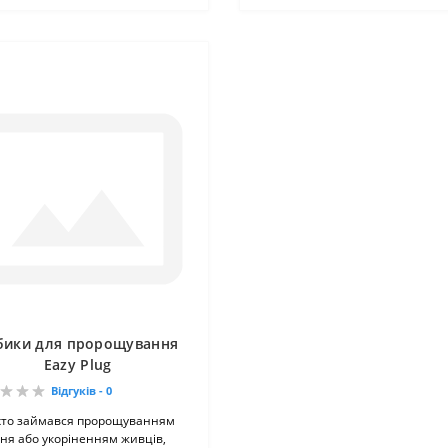
бики для пророщування
Eazy Plug
Відгуків - 0
 хто займався пророщуванням
ня або укоріненням живців,