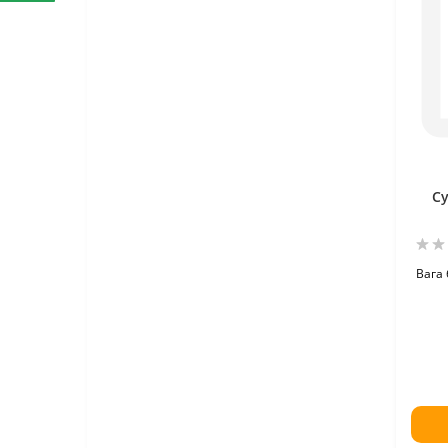
С
Вага 