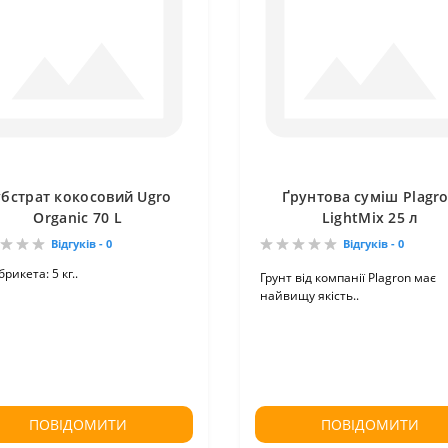
убстрат кокосовий Ugro
Ґрунтова суміш Plagr
Organic 70 L
LightMix 25 л
Відгуків - 0
Відгуків - 0
брикета: 5 кг..
Грунт від компанії Plagron має
найвищу якість..
ПОВІДОМИТИ
ПОВІДОМИТИ