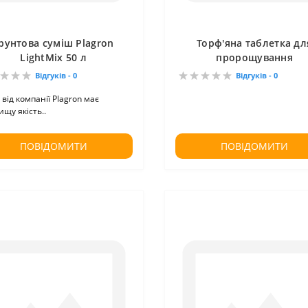
рунтова суміш Plagron
Торф'яна таблетка дл
LightMix 50 л
пророщування
Відгуків - 0
Відгуків - 0
 від компанії Plagron має
щу якість..
ПОВІДОМИТИ
ПОВІДОМИТИ