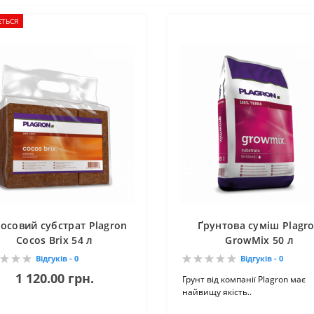
ЄТЬСЯ
осовий субстрат Plagron
Ґрунтова суміш Plagr
Cocos Brix 54 л
GrowMix 50 л
Відгуків - 0
Відгуків - 0
1 120.00 грн.
Грунт від компанії Plagron має
найвищу якість..