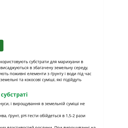
користовують субстрати для марихуани в
 висаджуються в збагачену земельну середу,
ють поживні елементи з ґрунту і води під час
емельні та кокосові суміші, які підійдуть
субстраті
уси, і вирощування в земельній суміші не
а, ґрунт, pH-тести обійдеться в 1,5-2 рази
них властивостей рослини. При вирощуванні на