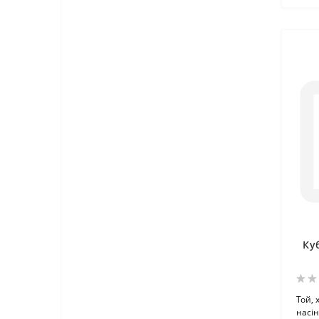
Ку
Той,
насін