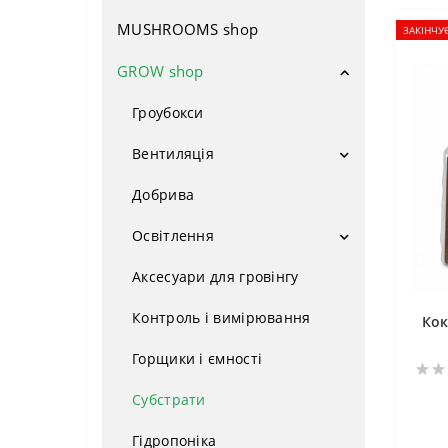
MUSHROOMS shop
Насіння поштучно
ЗАКІНЧУ
Авто фем
GROW shop
Фемінізовані
Гроубокси
Сатіва
Вентиляція
ОПТОМ
Вентилятори
Добрива
Фільтри
Індика
Освітлення
Потужні сорти
LED Лампи
Аксесуари для гровінгу
Натрієві лампи
Врожайні сорти
Контроль і вимірювання
Кок
Компоненти ДНаТ
Для новачків
Горщики і ємності
Відбивачі
Низькорослі сорти
Субстрати
ЕПРА
Медичні сорти
Гідропоніка