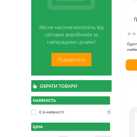
Стекло
Контейнери і схованки
Ґ
Якісне насіння конопель від
світових виробників за
найкращими цінами!
Грунт
найви
Подивитися
ОБРАТИ ТОВАРИ
НАЯВНІСТЬ
Є в наявності
3
ЦІНА