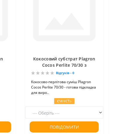
on
Кокосовий субстрат Plagron
Cocos Perlite 70/30 з
перлітом 50 л
Відгуків - 0
Кокосово-перлітова суміш Plagron
Cocos Perlite 70/30 - готова підкладка
для виро..
ЄМНІСТЬ
ПОВІДОМИТИ