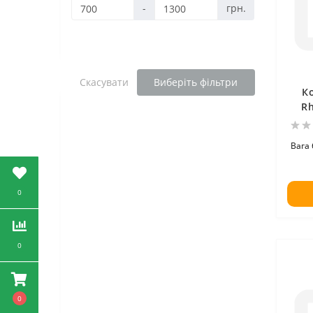
-
грн.
Скасувати
Виберіть фільтри
К
Rh
Вага 
0
0
0