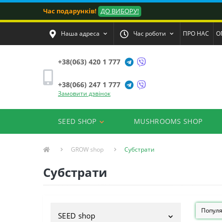
Час подарунків!
ДО ВИБОРУ!
Наша адреса
Час роботи
ПРО НАС
О
+38(063) 420 1 777
+38(066) 247 1 777
Замовити дзвінок
SEED SHOP
MUSHROOMS SHOP
GROW shop
Субстрати
Субстрати
SEED shop