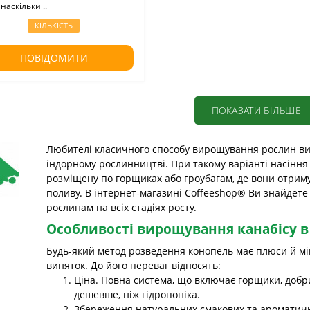
 наскільки ..
КІЛЬКІСТЬ
ПОВІДОМИТИ
ПОКАЗАТИ БІЛЬШЕ
Любителі класичного способу вирощування рослин ви
індорному рослинництві. При такому варіанті насіння
розміщену по горщиках або гроубагам, де вони отриму
поливу. В інтернет-магазині Coffeeshop® Ви знайдете з
рослинам на всіх стадіях росту.
Особливості вирощування канабісу в 
Будь-який метод розведення конопель має плюси й мін
виняток. До його переваг відносять:
Ціна. Повна система, що включає горщики, добрив
дешевше, ніж гідропоніка.
Збереження натуральних смакових та ароматич