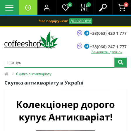
0
0
0
Час подарунків!
ДО ВИБОРУ!
+38(063) 420 1 777
+38(066) 247 1 777
Замовити дзвінок
Скупка антикваріату
Скупка антикваріату в Україні
Колекціонер дорого
купує Антикваріат!