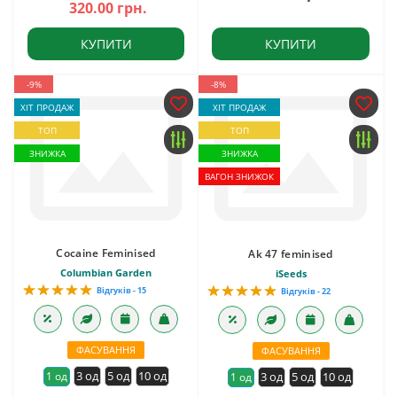
320.00 грн.
КУПИТИ
КУПИТИ
-9%
-8%
ХІТ ПРОДАЖ
ХІТ ПРОДАЖ
ТОП
ТОП
ЗНИЖКА
ЗНИЖКА
ВАГОН ЗНИЖОК
Cocaine Feminised
Ak 47 feminised
Columbian Garden
iSeeds
Відгуків - 15
Відгуків - 22
ФАСУВАННЯ
ФАСУВАННЯ
3 од
5 од
10 од
1 од
3 од
5 од
10 од
1 од