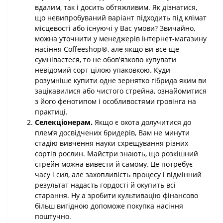
вдалим, так і досить обтяжливим. Як дізнатися,
що невипробуваний варіант підходить під клімат
місцевості або існуючі у Вас умови? Звичайно,
можна уточнити у менеджерів інтернет-магазину
насіння Coffeeshop®, але якщо ви все ще
сумніваєтеся, то не обов'язково купувати
невідомий сорт цілою упаковкою. Куди
розумніше купити одне зернятко гібрида яким ви
зацікавилися або чистого стрейна, ознайомитися
з його фенотипом і особливостями гровінга на
практиці.
Селекціонерам.
Якщо є охота долучитися до
плем’я досвідчених бридерів, Вам не минути
стадію вивчення науки схрещування різних
сортів рослин. Майстри знають, що розкішний
стрейн можна вивести й самому. Це потребує
часу і сил, але захопливість процесу і відмінний
результат надасть гордості й окупить всі
старання. Ну а зробити культивацію фінансово
більш вигідною допоможе покупка насіння
поштучно.