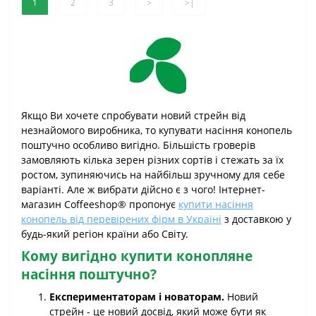
1
2
3
>
>|
Якщо Ви хочете спробувати новий стрейн від
незнайомого виробника, то купувати насіння конопель
поштучно особливо вигідно. Більшість гроверів
замовляють кілька зерен різних сортів і стежать за їх
ростом, зупиняючись на найбільш зручному для себе
варіанті. Але ж вибрати дійсно є з чого! Інтернет-
магазин Coffeeshop® пропонує
купити насіння
конопель від перевірених фірм в Україні
з доставкою у
будь-який регіон країни або Світу.
Кому вигідно купити конопляне
насіння поштучно?
Експериментаторам і новаторам.
Новий
стрейн - це новий досвід, який може бути як