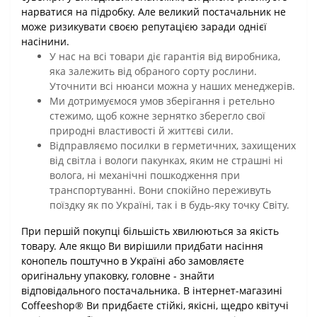
нарватися на підробку. Але великий постачальник не
може ризикувати своєю репутацією заради однієї
насінини.
У нас на всі товари діє гарантія від виробника,
яка залежить від обраного сорту рослини.
Уточнити всі нюанси можна у наших менеджерів.
Ми дотримуємося умов зберігання і ретельно
стежимо, щоб кожне зернятко зберегло свої
природні властивості й життєві сили.
Відправляємо посилки в герметичних, захищених
від світла і вологи пакунках, яким не страшні ні
волога, ні механічні пошкодження при
транспортуванні. Вони спокійно переживуть
поїздку як по Україні, так і в будь-яку точку Світу.
При першій покупці більшість хвилюються за якість
товару. Але якщо Ви вирішили придбати насіння
конопель поштучно в Україні або замовляєте
оригінальну упаковку, головне - знайти
відповідального постачальника. В інтернет-магазині
Coffeeshop® Ви придбаєте стійкі, якісні, щедро квітучі