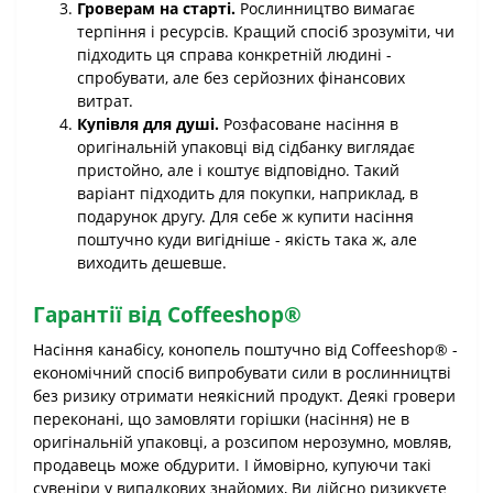
Гроверам на старті.
Рослинництво вимагає
терпіння і ресурсів. Кращий спосіб зрозуміти, чи
підходить ця справа конкретній людині -
спробувати, але без серйозних фінансових
витрат.
Купівля для душі.
Розфасоване насіння в
оригінальній упаковці від сідбанку виглядає
пристойно, але і коштує відповідно. Такий
варіант підходить для покупки, наприклад, в
подарунок другу. Для себе ж купити насіння
поштучно куди вигідніше - якість така ж, але
виходить дешевше.
Гарантії від Coffeeshop®
Насіння канабісу, конопель поштучно від Coffeeshop® -
економічний спосіб випробувати сили в рослинництві
без ризику отримати неякісний продукт. Деякі гровери
переконані, що замовляти горішки (насіння) не в
оригінальній упаковці, а розсипом нерозумно, мовляв,
продавець може обдурити. І ймовірно, купуючи такі
сувеніри у випадкових знайомих, Ви дійсно ризикуєте