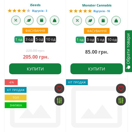
iSeeds
Monster Cannabis
Відгуків - 3
Відгуків - 16
ФАСУВАННЯ
ФАСУВАННЯ
Обрати товари
3 од
5 од
10 од
1 од
3 од
5 од
10 од
1 од
220.00 грн.
85.00 грн.
205.00 грн.
КУПИТИ
КУПИТИ
-6%
ХІТ ПРОДАЖ
ХІТ ПРОДАЖ
ТОП
ЗНИЖКА