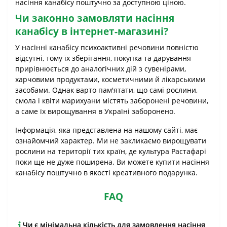
насіння канабісу поштучно за доступною ціною.
Чи законно замовляти насіння
канабісу в інтернет-магазині?
У насінні канабісу психоактивні речовини повністю
відсутні, тому їх зберігання, покупка та дарування
прирівнюється до аналогічних дій з сувенірами,
харчовими продуктами, косметичними й лікарськими
засобами. Однак варто пам'ятати, що самі рослини,
смола і квіти марихуани містять заборонені речовини,
а саме їх вирощування в Україні заборонено.
Інформація, яка представлена ​​на нашому сайті, має
ознайомчий характер. Ми не закликаємо вирощувати
рослини на території тих країн, де культура Растафарі
поки ще не дуже поширена. Ви можете купити насіння
канабісу поштучно в якості креативного подарунка.
FAQ
Чи є мінімальна кількість для замовлення насіння