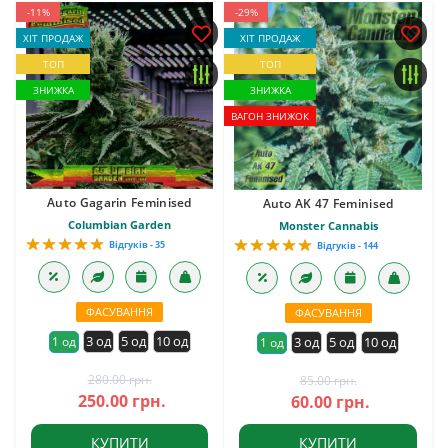
-11%
-29%
ХІТ ПРОДАЖ
ХІТ ПРОДАЖ
ТОП
ТОП
ЗНИЖКА
ЗНИЖКА
ВАГОН ЗНИЖОК
Auto Gagarin Feminised
Auto AK 47 Feminised
Columbian Garden
Monster Cannabis
Відгуків - 35
Відгуків - 144
ФАСУВАННЯ
ФАСУВАННЯ
3 од
5 од
10 од
1 од
3 од
5 од
10 од
1 од
280.00 грн.
85.00 грн.
250.00 грн.
60.00 грн.
КУПИТИ
КУПИТИ