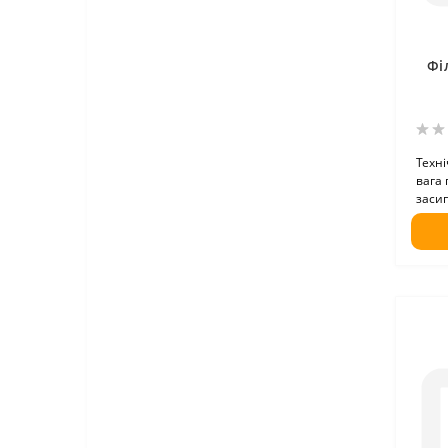
Фі
Техні
вага 
засип