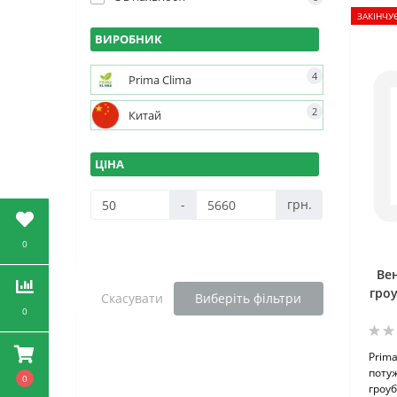
ЗАКІНЧУ
ВИРОБНИК
4
Prima Clima
2
Китай
ЦІНА
-
грн.
0
Ве
гроу
Скасувати
Виберіть фільтри
0
Prima
поту
0
гроуб