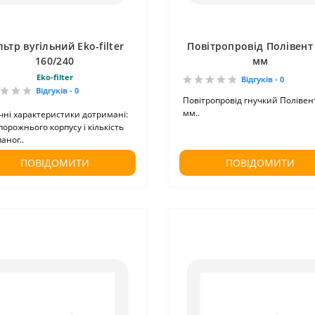
льтр вугільний Eko-filter
Повітропровід Полівент
160/240
мм
Eko-filter
Відгуків - 0
Відгуків - 0
Повітропровід гнучкий Полівен
мм..
чні характеристики дотримані:
порожнього корпусу і кількість
аног..
ПОВІДОМИТИ
ПОВІДОМИТИ