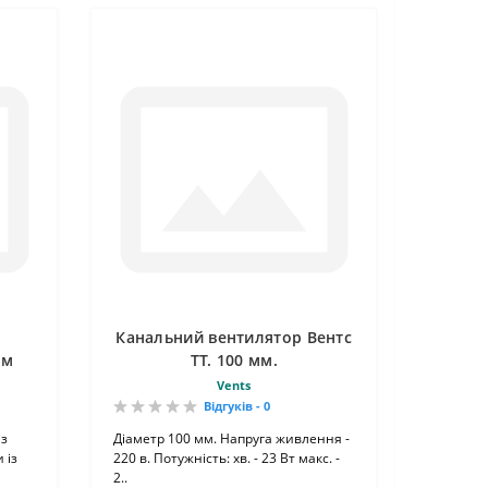
i
Канальний вентилятор Вентс
 м
ТТ. 100 мм.
Vents
Відгуків - 0
із
Діаметр 100 мм. Напруга живлення -
 із
220 в. Потужність: хв. - 23 Вт макс. -
2..