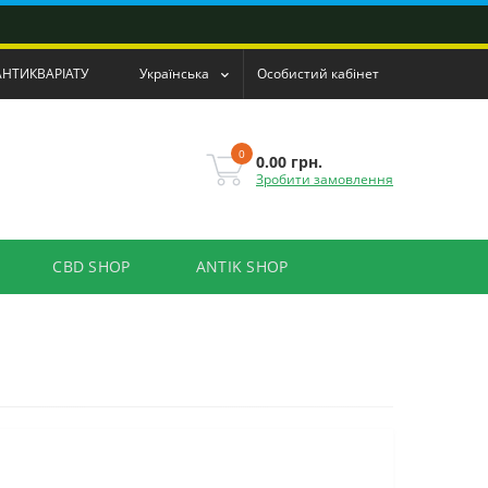
АНТИКВАРІАТУ
Українська
Особистий кабінет
0
0.00 грн.
Зробити замовлення
CBD SHOP
ANTIK SHOP