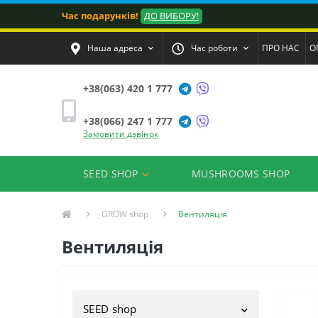
Час подарунків!
ДО ВИБОРУ!
Наша адреса
Час роботи
ПРО НАС
О
+38(063) 420 1 777
+38(066) 247 1 777
Замовити дзвінок
SEED SHOP
MUSHROOMS SHOP
GROW shop
Вентиляція
Вентиляція
SEED shop