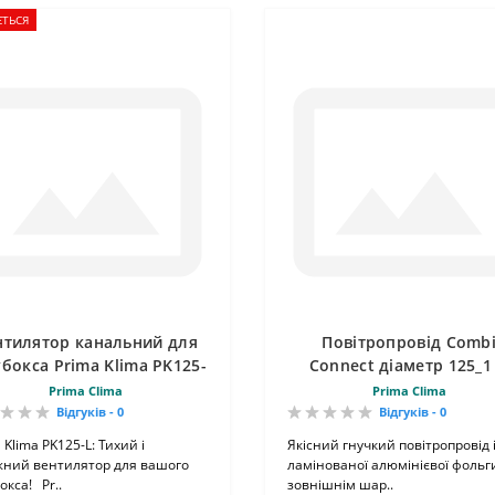
ЄТЬСЯ
нтилятор канальний для
Повітропровід Comb
бокса Prima Klima PK125-
Connect діаметр 125_1
L
Prima Clima
Prima Clima
Відгуків - 0
Відгуків - 0
 Klima PK125-L: Тихий і
Якісний гнучкий повітропровід 
жний вентилятор для вашого
ламінованої алюмінієвої фольги
окса! Pr..
зовнішнім шар..