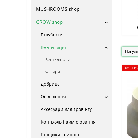
MUSHROOMS shop
Насіння поштучно
Авто фем
GROW shop
Фемінізовані
Гроубокси
Сатіва
Вентиляція
ОПТОМ
Вентилятори
ЗАКІНЧУ
Фільтри
Індика
Добрива
Потужні сорти
Освітлення
Врожайні сорти
LED Лампи
Аксесуари для гровінгу
Для новачків
Натрієві лампи
Контроль і вимірювання
Низькорослі сорти
Компоненти ДНаТ
Горщики і ємності
Медичні сорти