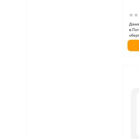
Діаме
в.Пот
оберт