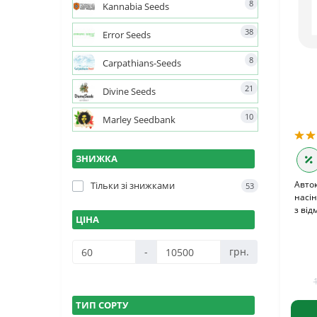
8
Kannabia Seeds
38
Error Seeds
8
Carpathians-Seeds
21
Divine Seeds
10
Marley Seedbank
ЗНИЖКА
Авток
Тільки зі знижками
53
насін
з від
ЦІНА
-
грн.
ТИП СОРТУ