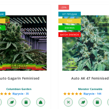
-29%
ДАЖ
ХІТ ПРОДАЖ
ТОП
А
ЗНИЖКА
ВАГОН ЗНИЖОК
Auto Gagarin Feminised
Auto AK 47 Feminised
Columbian Garden
Monster Cannabis
Відгуків - 35
Відгуків - 144