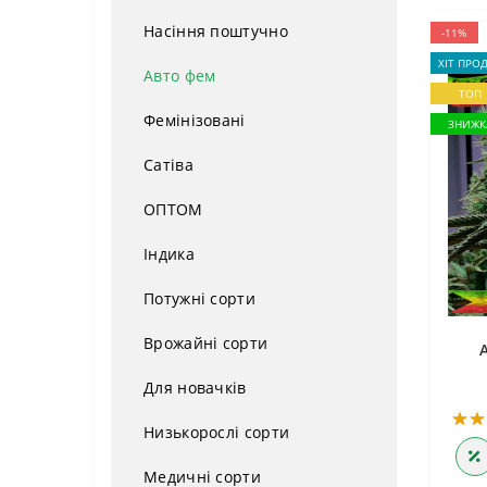
Насіння поштучно
-11%
ХІТ ПРО
Авто фем
ТОП
Фемінізовані
ЗНИЖК
Сатіва
ОПТОМ
Індика
Потужні сорти
Врожайні сорти
Для новачків
Низькорослі сорти
Медичні сорти