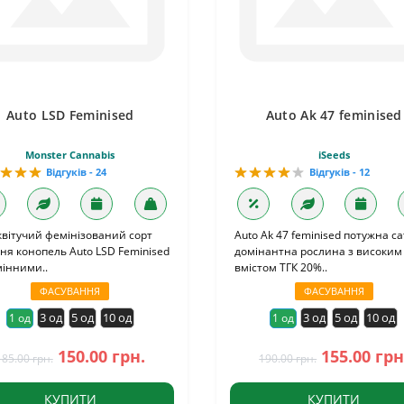
Auto LSD Feminised
Auto Ak 47 feminised
Monster Cannabis
iSeeds
Відгуків - 24
Відгуків - 12
вітучий фемінізований сорт
Auto Ak 47 feminised потужна са
ня конопель Auto LSD Feminised
домінантна рослина з високим
мінними..
вмістом ТГК 20%..
ФАСУВАННЯ
ФАСУВАННЯ
3 од
5 од
10 од
3 од
5 од
10 од
1 од
1 од
150.00 грн.
155.00 грн
185.00 грн.
190.00 грн.
КУПИТИ
КУПИТИ