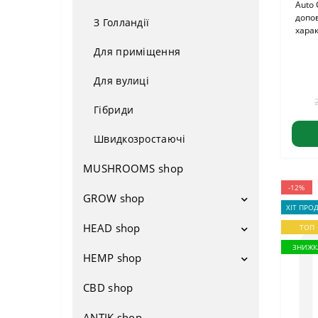
Auto 
допо
З Голландії
харак
Для приміщення
Для вулиці
Гібриди
Швидкозростаючі
MUSHROOMS shop
-12%
GROW shop
ХІТ ПРО
HEAD shop
Гроубокси
ТОП
ЗНИЖК
Вентиляція
HEMP shop
Напаси
Вентилятори
Добрива
Бонги
CBD shop
Атрибутика
Фільтри
Освітлення
Водники
Взуття
ANTIK shop