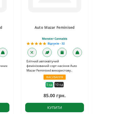
ed
Auto Mazar Feminised
Monster Cannabis
Відгуків - 32
Елітний автоквітучий
ичних
фемінізований сорт насіння Auto
Mazar Feminised використову..
ФАСУВАННЯ
10 од
5 од
85.00 грн.
КУПИТИ