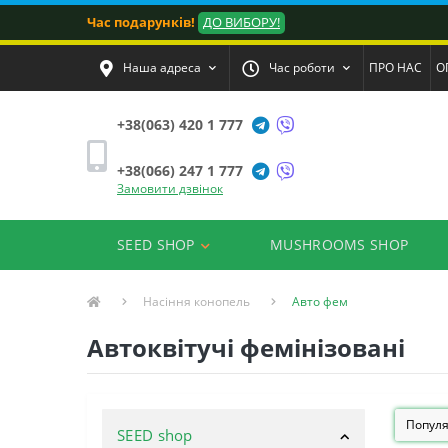
Час подарунків!
ДО ВИБОРУ!
Наша адреса
Час роботи
ПРО НАС
О
+38(063) 420 1 777
+38(066) 247 1 777
Замовити дзвінок
SEED SHOP
MUSHROOMS SHOP
Насіння конопель
Авто фем
Автоквітучі фемінізовані
SEED shop