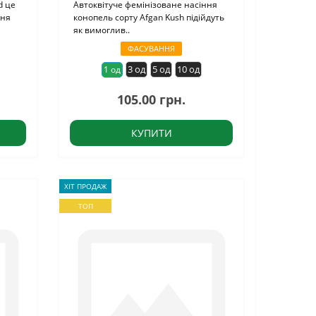
d це
Автоквітуче фемінізоване насіння
ння
конопель сорту Afgan Kush підійдуть
як вимоглив..
ФАСУВАННЯ
3 од
5 од
10 од
1 од
105.00 грн.
КУПИТИ
ХІТ ПРОДАЖ
ТОП