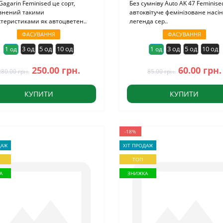
Gagarin Feminised це сорт,
Без сумніву Auto AK 47 Feminise
внений такими
автоквітуче фемінізоване насі
теристиками як автоцветен..
легенда сер..
ФАСУВАННЯ
ФАСУВАННЯ
3 од
5 од
10 од
3 од
5 од
10 од
1 од
1 од
250.00 грн.
60.00 грн.
280.00 грн.
85.00 грн.
КУПИТИ
КУПИТИ
-18%
ДАЖ
ХІТ ПРОДАЖ
ТОП
А
ЗНИЖКА