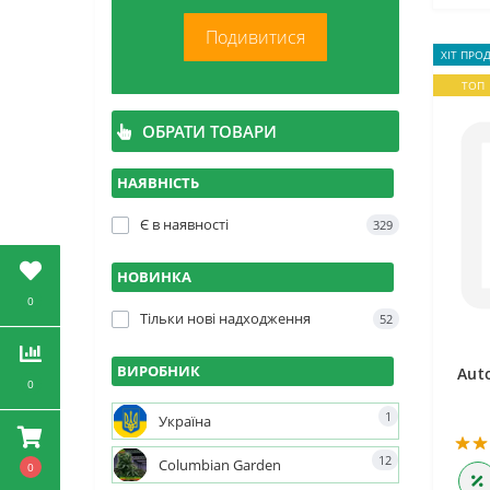
Подивитися
ХІТ ПРО
ТОП
ОБРАТИ ТОВАРИ
НАЯВНІСТЬ
Є в наявності
329
НОВИНКА
0
Тільки нові надходження
52
ВИРОБНИК
Aut
0
1
Україна
12
Columbian Garden
0