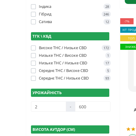
Індика
28
Гібрид
246
Сатива
-7%
12
ХІТ ПРО
ТГК \ КБД
ТОП
ЗНИЖК
Високе THC / Низьке CBD
172
Низьке THC / Високе CBD
1
Низьке THC / Низьке CBD
17
Середнє THC / Високе CBD
5
Середнє THC / Низьке CBD
93
УРОЖАЙНІСТЬ
-
ВИСОТА АУТДОР (СМ)