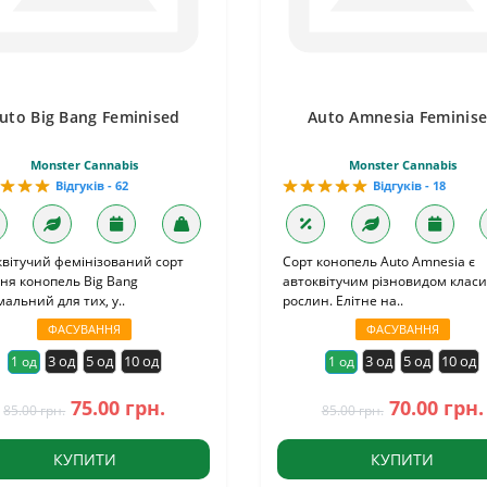
uto Big Bang Feminised
Auto Amnesia Feminis
Monster Cannabis
Monster Cannabis
Відгуків - 62
Відгуків - 18
вітучий фемінізований сорт
Сорт конопель Auto Amnesia є
ня конопель Big Bang
автоквітучим різновидом клас
альний для тих, у..
рослин. Елітне на..
ФАСУВАННЯ
ФАСУВАННЯ
3 од
5 од
10 од
3 од
5 од
10 од
1 од
1 од
75.00 грн.
70.00 грн.
85.00 грн.
85.00 грн.
КУПИТИ
КУПИТИ