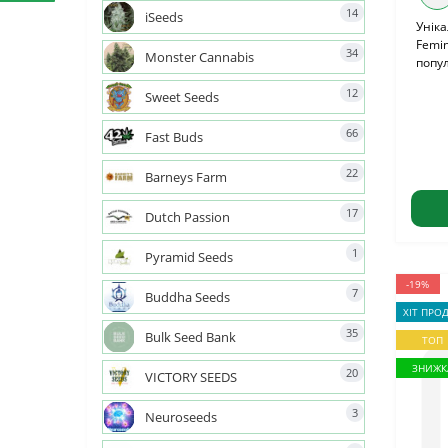
14
iSeeds
Уніка
Femin
34
Monster Cannabis
попул
12
Sweet Seeds
66
Fast Buds
22
Barneys Farm
17
Dutch Passion
1
Pyramid Seeds
-19%
7
Buddha Seeds
ХІТ ПРО
35
Bulk Seed Bank
ТОП
ЗНИЖК
20
VICTORY SEEDS
3
Neuroseeds