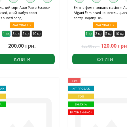
льний сорт Auto Pablo Escobar
Елітне фемінізоване насіння A
ised, який набув своєї
Afgani Feminised конопель цьог
ярності завд..
сорту надиву не..
ФАСУВАННЯ
ФАСУВАННЯ
3 од
5 од
10 од
3 од
5 од
10 од
1 од
1 од
200.00 грн.
120.00 грн
155.00 грн.
КУПИТИ
КУПИТИ
-18%
ДАЖ
ХІТ ПРОДАЖ
ТОП
А
ЗНИЖКА
ВАГОН ЗНИЖОК