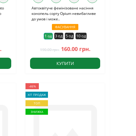
uto
Автоквітуче фемінізоване насіння
о
конопель сорту Opium невибагливе
до умов і може..
ФАСУВАННЯ
3 од
5 од
10 од
1 од
.
160.00 грн.
190.00 грн.
КУПИТИ
-46%
ХІТ ПРОДАЖ
ТОП
ЗНИЖКА