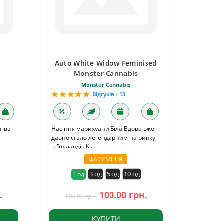
Auto White Widow Feminised
Monster Cannabis
Monster Cannabis
Відгуків - 13
тіва
Насіння марихуани Біла Вдова вже
давно стало легендарним на ринку
в Голландії. К..
ФАСУВАННЯ
3 од
5 од
10 од
1 од
.
100.00 грн.
185.00 грн.
КУПИТИ