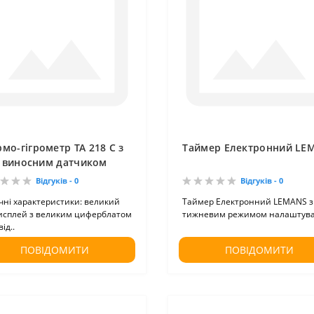
рмо-гігрометр ТА 218 С з
Таймер Електронний LE
виносним датчиком
Відгуків - 0
Відгуків - 0
чні характеристики: великий
Таймер Електронний LEMANS з
исплей з великим циферблатом
тижневим режимом налаштува
ід..
ПОВІДОМИТИ
ПОВІДОМИТИ