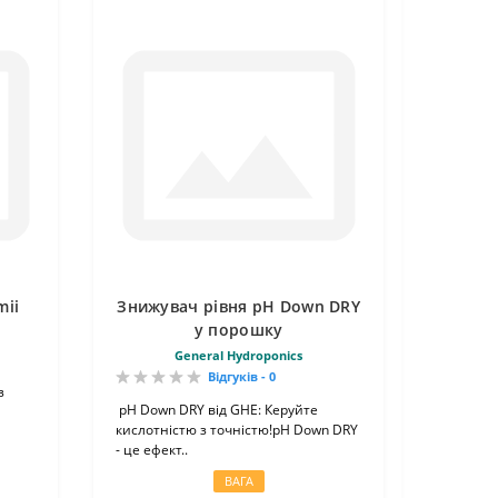
mii
Знижувач рівня рН Down DRY
у порошку
General Hydroponics
Відгуків - 0
з
pH Down DRY від GHE: Керуйте
кислотністю з точністю!pH Down DRY
- це ефект..
ВАГА