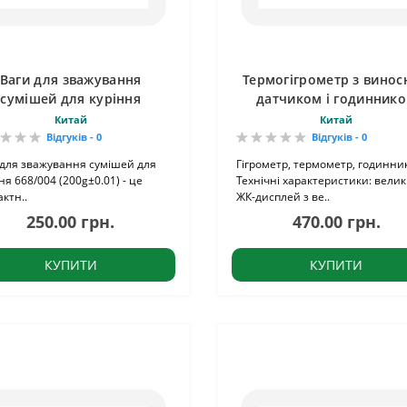
Ваги для зважування
Термогігрометр з вино
сумішей для куріння
датчиком і годинник
Китай
Китай
Відгуків - 0
Відгуків - 0
 для зважування сумішей для
Гігрометр, термометр, годинни
ня 668/004 (200g±0.01) - це
Технічні характеристики: вели
ктн..
ЖК-дисплей з ве..
250.00 грн.
470.00 грн.
КУПИТИ
КУПИТИ