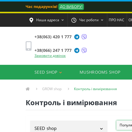
Час подарунків!
ДО ВИБОРУ!
Наша адреса
Час роботи
ПРО НАС
О
+38(063) 420 1 777
+38(066) 247 1 777
Замовити дзвінок
SEED SHOP
MUSHROOMS SHOP
GROW shop
Контроль і вимірювання
Контроль і вимірювання
SEED shop