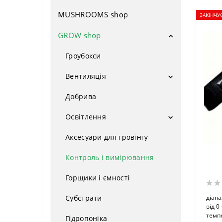
MUSHROOMS shop
Насіння поштучно
ЗАКІНЧУ
Авто фем
GROW shop
Фемінізовані
Гроубокси
Сатіва
Вентиляція
ОПТОМ
Вентилятори
Добрива
Фільтри
Індика
Освітлення
Потужні сорти
LED Лампи
Аксесуари для гровінгу
Натрієві лампи
Врожайні сорти
Контроль і вимірювання
Компоненти ДНаТ
Для новачків
Горщики і ємності
Відбивачі
Низькорослі сорти
Субстрати
діап
від 0
ЕПРА
темпе
Медичні сорти
Гідропоніка