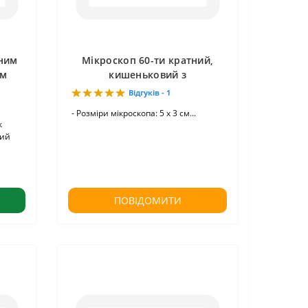
сним
Мікроскоп 60-ти кратний,
ом
кишеньковий з
підсвічуванням
Відгуків - 1
- Розміри мікроскопа: 5 х 3 см...
к
кий
ПОВІДОМИТИ