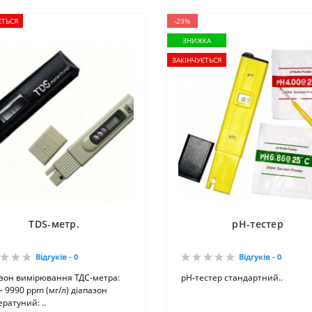
ЄТЬСЯ
-29%
ЗНИЖКА
ЗАКІНЧУЄТЬСЯ
TDS-метр.
рН-тестер
Відгуків - 0
Відгуків - 0
азон вимірювання ТДС-метра:
рН-тестер стандартний..
 – 9990 ppm (мг/л) діапазон
ратуний: ..