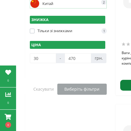
2
Китай
ЗНИЖКА
Тільки зі знижками
1
ЦІНА
Ваги
-
грн.
курін
компа
0
Скасувати
Виберіть фільтри
0
0