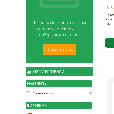
Стекло
Контейнери і схованки
- діа
вимір
Якісне насіння конопель від
ка..
світових виробників за
найкращими цінами!
Подивитися
ОБРАТИ ТОВАРИ
НАЯВНІСТЬ
Є в наявності
8
ВИРОБНИК