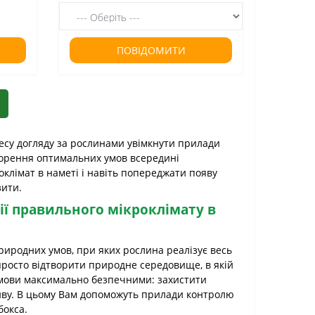
ПОВІДОМИТИ
есу догляду за рослинами увімкнути прилади
творення оптимальних умов всередині
оклімат в наметі і навіть попереджати появу
зити.
ії правильного мікроклімату в
риродних умов, при яких рослина реалізує весь
просто відтворити природне середовище, в якій
і умови максимально безпечними: захистити
ливу. В цьому Вам допоможуть прилади контролю
бокса.