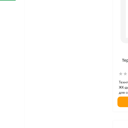
Те
Техні
ЖК-д
для св